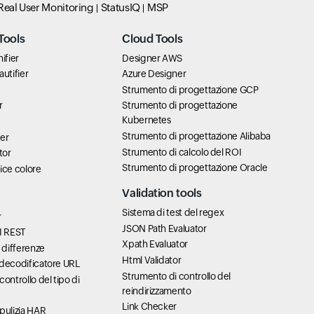
Real User Monitoring
StatusIQ
MSP
Tools
Cloud Tools
ifier
Designer AWS
utifier
Azure Designer
Strumento di progettazione GCP
r
Strumento di progettazione
Kubernetes
Strumento di progettazione Alibaba
er
Strumento di calcolo del ROI
tor
Strumento di progettazione Oracle
ice colore
Validation tools
Sistema di test del regex
r
JSON Path Evaluator
I REST
Xpath Evaluator
 differenze
Html Validator
/decodificatore URL
Strumento di controllo del
ontrollo del tipo di
reindirizzamento
Link Checker
pulizia HAR