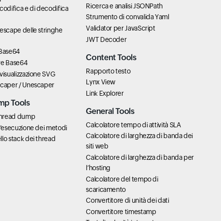
Ricerca e analisi JSONPath
codifica e di decodifica
Strumento di convalida Yaml
Validator per JavaScript
escape delle stringhe
JWT Decoder
 Base64
Content Tools
re Base64
Rapporto testo
visualizzazione SVG
Lynx View
scaper / Unescaper
Link Explorer
mp Tools
General Tools
 thread dump
Calcolatore tempo di attività SLA
l’esecuzione dei metodi
Calcolatore di larghezza di banda dei
lo stack dei thread
siti web
Calcolatore di larghezza di banda per
l’hosting
Calcolatore del tempo di
scaricamento
Convertitore di unità dei dati
Convertitore timestamp