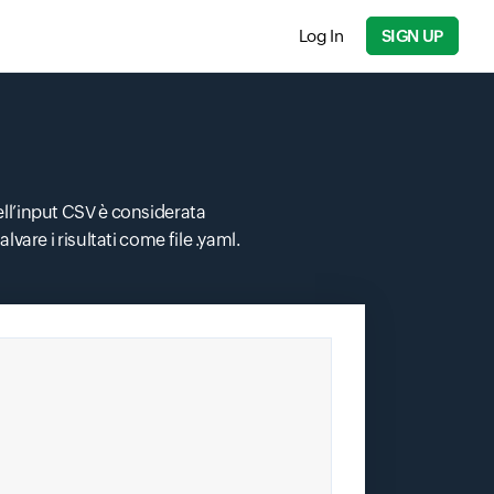
Log In
SIGN UP
ell’input CSV è considerata
alvare i risultati come file .yaml.