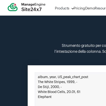
Products
Pricing
Demo
Resour
Strumento gratuito per con
l’intestazione della colonna. Sono
Incolla qui il tuo file CSV.