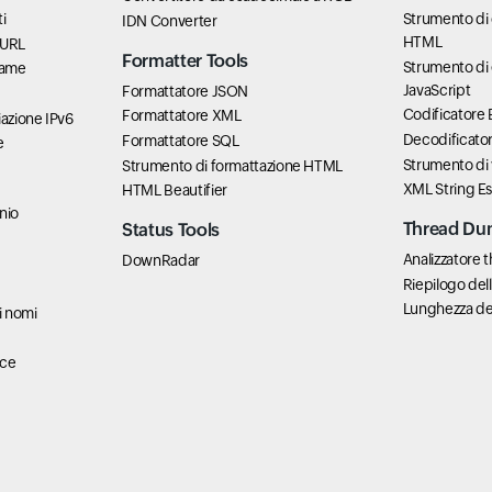
i
Strumento di 
IDN Converter
HTML
cURL
Formatter Tools
Strumento di 
rame
JavaScript
Formattatore JSON
Codificatore
Formattatore XML
azione IPv6
Decodificato
Formattatore SQL
e
Strumento di 
Strumento di formattazione HTML
XML String E
HTML Beautifier
nio
Thread Du
Status Tools
Analizzatore
DownRadar
Riepilogo del
Lunghezza del
i nomi
ace