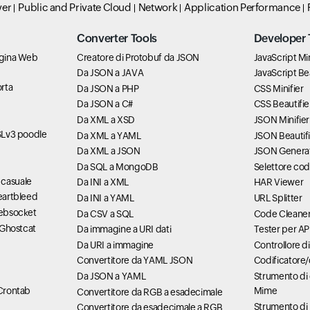
ver
Public and Private Cloud
Network
Application Performance
Converter Tools
Developer 
pagina Web
Creatore di Protobuf da JSON
JavaScript Min
Da JSON a JAVA
JavaScript Bea
orta
Da JSON a PHP
CSS Minifier
Da JSON a C#
CSS Beautifie
Da XML a XSD
JSON Minifier
SSLv3 poodle
Da XML a YAML
JSON Beautifi
Da XML a JSON
JSON Genera
Da SQL a MongoDB
Selettore cod
 casuale
Da INI a XML
HAR Viewer
Heartbleed
Da INI a YAML
URL Splitter
websocket
Da CSV a SQL
Code Cleane
à Ghostcat
Da immagine a URI dati
Tester per AP
Da URI a immagine
Controllore di
Convertitore da YAML JSON
Codificatore
Da JSON a YAML
Strumento di c
 Crontab
Mime
Convertitore da RGB a esadecimale
Strumento di 
Convertitore da esadecimale a RGB