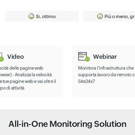
Sì, ottimo
Più o meno, gr
Video
Webinar
ocità delle pagine web
Monitora l’infrastruttura che
wser) - Analizza la velocità
supporta lavoro da remoto 
e tue pagine web e vai oltre il
Site24x7
o di attività
All-in-One Monitoring Solution