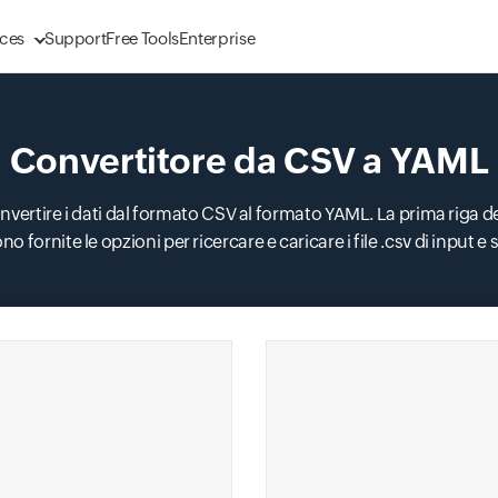
ces
Support
Free Tools
Enterprise
Convertitore da CSV a YAML
Input field
vertire i dati dal formato CSV al formato YAML. La prima riga d
 fornite le opzioni per ricercare e caricare i file .csv di input e s
Input field