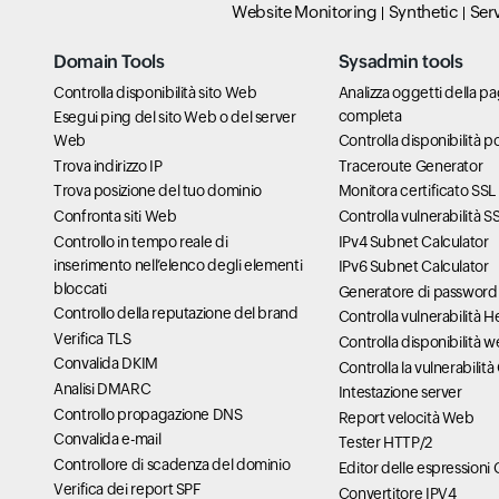
Website Monitoring
Synthetic
Ser
Domain Tools
Sysadmin tools
Controlla disponibilità sito Web
Analizza oggetti della 
completa
Esegui ping del sito Web o del server
Web
Controlla disponibilità p
Trova indirizzo IP
Traceroute Generator
Trova posizione del tuo dominio
Monitora certificato SSL
Confronta siti Web
Controlla vulnerabilità 
Controllo in tempo reale di
IPv4 Subnet Calculator
inserimento nell’elenco degli elementi
IPv6 Subnet Calculator
bloccati
Generatore di password
Controllo della reputazione del brand
Controlla vulnerabilità 
Verifica TLS
Controlla disponibilità 
Convalida DKIM
Controlla la vulnerabilit
Analisi DMARC
Intestazione server
Controllo propagazione DNS
Report velocità Web
Convalida e-mail
Tester HTTP/2
Controllore di scadenza del dominio
Editor delle espressioni
Verifica dei report SPF
Convertitore IPV4