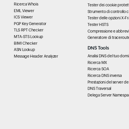
Ricerca Whois
Tester dei cookie protett
EML Viewer
Strumento di controllo 
ICS Viewer
Tester delle opzioni X-F
PGP Key Generator
Tester HSTS
TLS RPT Checker
Compressione e abbrevi
MTA-STS Lookup
Generatore di tracerout
BIMI Checker
DNS Tools
ASN Lookup
Analisi DNS del tuo domi
Message Header Analyzer
Ricerca MX
Ricerca SOA
Ricerca DNS inversa
Prestazioni del server de
DNS Traversal
Delega Server Namesp