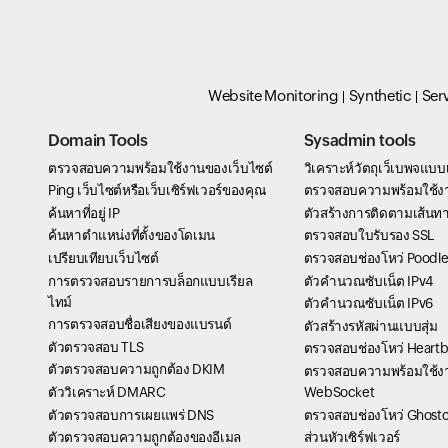
Website Monitoring
Synthetic
Ser
Domain Tools
Sysadmin tools
ตรวจสอบความพร้อมใช้งานของเว็บไซต์
วิเคราะห์วัตถุเว็เบพจแบบ
Ping เว็บไซต์หรือเว็บเซิร์ฟเวอร์ของคุณ
ตรวจสอบความพร้อมใช้ง
ค้นหาที่อยู่ IP
ตัวสร้างการติดตามเส้นท
ค้นหาตำแหน่งที่ตั้งของโดเมน
ตรวจสอบใบรับรอง SSL
เปรียบเทียบเว็บไซต์
ตรวจสอบช่องโหว่ Poodle
การตรวจสอบรายการบล็อกแบบเรียล
ตัวคำนวณซับเน็ต IPv4
ไทม์
ตัวคำนวณซับเน็ต IPv6
การตรวจสอบชื่อเสียงของแบรนด์
ตัวสร้างรหัสผ่านแบบสุ่ม
ตัวตรวจสอบ TLS
ตรวจสอบช่องโหว่ Heart
ตัวตรวจสอบความถูกต้อง DKIM
ตรวจสอบความพร้อมใช้ง
ตัววิเคราะห์ DMARC
WebSocket
ตัวตรวจสอบการเผยแพร่ DNS
ตรวจสอบช่องโหว่ Ghostc
ตัวตรวจสอบความถูกต้องของอีเมล
ส่วนหัวเซิร์ฟเวอร์