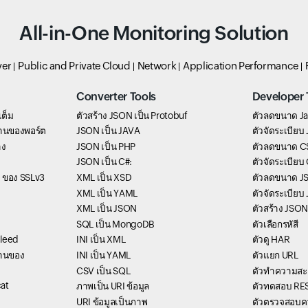
All-in-One Monitoring Solution
ver
Public and Private Cloud
Network
Application Performance
Converter Tools
Developer 
เต็ม
ตัวสร้าง JSON เป็น Protobuf
ตัวลดขนาด Ja
านของพอร์ต
JSON เป็น JAVA
ตัวจัดระเบียบ
าง
JSON เป็น PHP
ตัวลดขนาด C
JSON เป็น C#:
ตัวจัดระเบียบ
 ของ SSLv3
XML เป็น XSD
ตัวลดขนาด J
XML เป็น YAML
ตัวจัดระเบียบ
XML เป็น JSON
ตัวสร้าง JSON
SQL เป็น MongoDB
ตัวเลือกรหัสี
bleed
INI เป็น XML
ตัวดู HAR
านของ
INI เป็น YAML
ตัวแยก URL
CSV เป็น SQL
ตัวทำความสะ
at
ภาพเป็น URI ข้อมูล
ตัวทดสอบ RES
URI ข้อมูลเป็นภาพ
ตัวตรวจสอบค