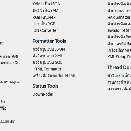
YAML เป็น JSON
ตัวเข้ารหัส/ต
JSON เป็น YAML
ตัวตรวจสอบป
RGB เป็น Hex
HAR Sanitizer
Hex เป็น RGB
ตัวเข้ารหัสแ
IDN Converter
JavaScript St
ตัวเข้ารหัส B
Formatter Tools
me
ตัวถอดรหัส B
ตัวจัดรูปแบบ JSON
เครื่องมือตัว
ตัวจัดรูปแบบ XML
่อขนาด IPv6
XML String E
ตัวจัดรูปแบบ SQL
ิดตามของฉัน
Thread Du
HTML Formatter
เครื่องมือจัดระเบียบ HTML
ตัววิเคราะห์บั
ดเมนของคุณ
สรุปการดำเนิน
Status Tools
ความยาวดัมพ
DownRadar
ลับ
ชื่อ
์เนมสเปซ