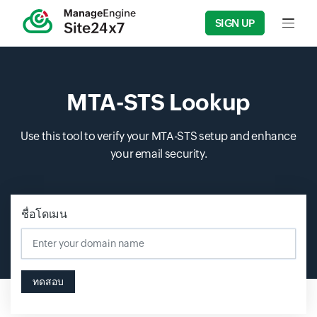
SIGN UP
Input f
MTA-STS Lookup
Use this tool to verify your MTA-STS setup and enhance
your email security.
ชื่อโดเมน
ทดสอบ