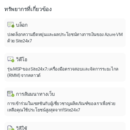
ทรัพยากรที่เกี่ยวข้อง
Speech Services
Metrics Advisor
บล็อก
ปลดล็อกความยืดหยุ่นและผลประโยชน์ทางการเงินของ Azure VM
Machine Learning-Studio-Workspaces
ด้วย Site24x7
วิดีโอ
รุ่น MSP ของ Site24x7: เครื่องมือตรวจสอบและจัดการระยะไกล
Language
(RMM) จากคลาวด์
App Service-Plans
การสัมมนาทางเว็บ
Machine Learning-Studio-Web-Service-Plans
การเข้าร่วมในเซสชันกับผู้เชี่ยวชาญผลิตภัณฑ์ของเราเพื่อช่วย
เหลือคุณใช้ประโยชน์สูงสุดจากfSite24x7
วิธีใช้