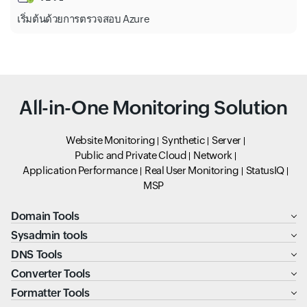
App Services
เริ่มต้นด้วยการตรวจสอบ Azure
App Service-Domains
Notification Hubs
All-in-One Monitoring Solution
CDN Profiles
App Service-Certificates
Website Monitoring
Synthetic
Server
Public and Private Cloud
Network
Application Performance
Real User Monitoring
StatusIQ
MSP
Domain Tools
Sysadmin tools
DNS Tools
Converter Tools
Formatter Tools