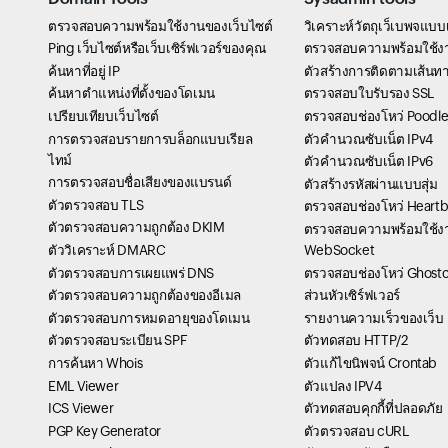
ตรวจสอบความพร้อมใช้งานของเว็บไซต์
วิเคราะห์วัตถุเว็เบพจแบบ
Ping เว็บไซต์หรือเว็บเซิร์ฟเวอร์ของคุณ
ตรวจสอบความพร้อมใช้ง
ค้นหาที่อยู่ IP
ตัวสร้างการติดตามเส้นท
ค้นหาตำแหน่งที่ตั้งของโดเมน
ตรวจสอบใบรับรอง SSL
เปรียบเทียบเว็บไซต์
ตรวจสอบช่องโหว่ Poodle
การตรวจสอบรายการบล็อกแบบเรียล
ตัวคำนวณซับเน็ต IPv4
ไทม์
ตัวคำนวณซับเน็ต IPv6
การตรวจสอบชื่อเสียงของแบรนด์
ตัวสร้างรหัสผ่านแบบสุ่ม
ตัวตรวจสอบ TLS
ตรวจสอบช่องโหว่ Heart
ตัวตรวจสอบความถูกต้อง DKIM
ตรวจสอบความพร้อมใช้ง
ตัววิเคราะห์ DMARC
WebSocket
ตัวตรวจสอบการเผยแพร่ DNS
ตรวจสอบช่องโหว่ Ghostc
ตัวตรวจสอบความถูกต้องของอีเมล
ส่วนหัวเซิร์ฟเวอร์
ตัวตรวจสอบการหมดอายุของโดเมน
รายงานความเร็วของเว็บ
ตัวตรวจสอบระเบียน SPF
ตัวทดสอบ HTTP/2
การค้นหา Whois
ตัวแก้ไขนิพจน์ Crontab
EML Viewer
ตัวแปลง IPV4
ICS Viewer
ตัวทดสอบคุกกี้ที่ปลอดภัย
PGP Key Generator
ตัวตรวจสอบ cURL