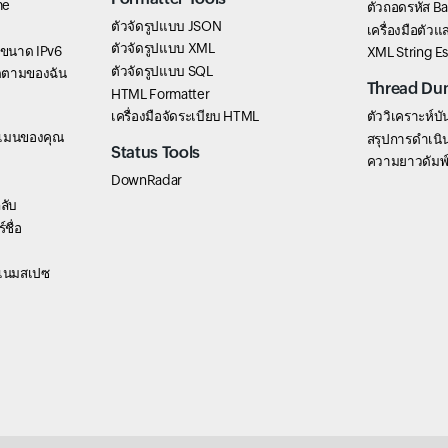
me
ตัวถอดรหัส B
ตัวจัดรูปแบบ JSON
เครื่องมือตัว
ตัวจัดรูปแบบ XML
่อขนาด IPv6
XML String E
ตัวจัดรูปแบบ SQL
ิดตามของฉัน
Thread Du
HTML Formatter
เครื่องมือจัดระเบียบ HTML
ตัววิเคราะห์บั
ดเมนของคุณ
สรุปการดำเนิน
Status Tools
ความยาวดัมพ
DownRadar
ลับ
ชื่อ
์เนมสเปซ