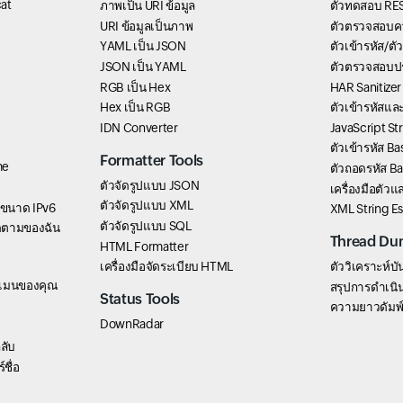
at
ภาพเป็น URI ข้อมูล
ตัวทดสอบ RES
URI ข้อมูลเป็นภาพ
ตัวตรวจสอบค
YAML เป็น JSON
ตัวเข้ารหัส/ต
JSON เป็น YAML
ตัวตรวจสอบป
RGB เป็น Hex
HAR Sanitizer
Hex เป็น RGB
ตัวเข้ารหัสแ
IDN Converter
JavaScript St
ตัวเข้ารหัส B
Formatter Tools
me
ตัวถอดรหัส B
ตัวจัดรูปแบบ JSON
เครื่องมือตัว
ตัวจัดรูปแบบ XML
่อขนาด IPv6
XML String E
ตัวจัดรูปแบบ SQL
ิดตามของฉัน
Thread Du
HTML Formatter
เครื่องมือจัดระเบียบ HTML
ตัววิเคราะห์บั
ดเมนของคุณ
สรุปการดำเนิน
Status Tools
ความยาวดัมพ
DownRadar
ลับ
ชื่อ