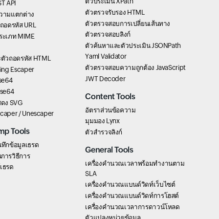
ตัวประเมิน XPath
T API
ตัวตรวจรับรอง HTML
วามแตกต่าง
ตัวตรวจสอบการเปลี่ยนเส้นทาง
ัวถอดรหัส URL
ตัวตรวจสอบลิงก์
ระเภท MIME
ตัวค้นหาและตัวประเมิน JSONPath
Yaml Validator
ละตัวถอดรหัส HTML
ตัวตรวจสอบความถูกต้อง JavaScript
ring Escaper
JWT Decoder
ase64
ase64
Content Tools
แสดง SVG
อัตราส่วนข้อความ
scaper / Unescaper
มุมมอง Lynx
mp Tools
ตัวสำรวจลิงก์
นทึกข้อมูลเธรด
General Tools
การวิธีการ
เครื่องคำนวณเวลาพร้อมทำงานตาม
์เธรด
SLA
เครื่องคำนวณแบนด์วิดท์เว็บไซต์
เครื่องคำนวณแบนด์วิดท์การโฮสต์
เครื่องคำนวณเวลาการดาวน์โหลด
ตัวแปลงหน่วยข้อมูล