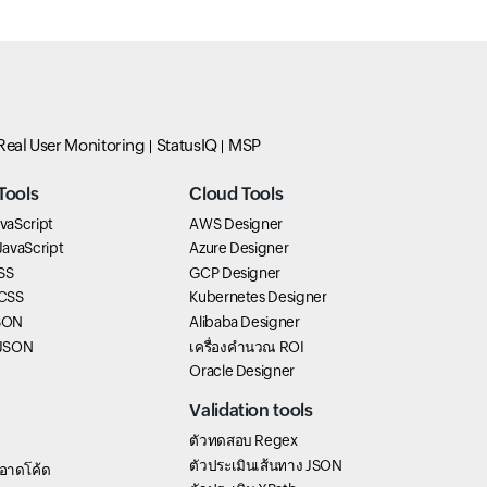
Real User Monitoring
StatusIQ
MSP
Tools
Cloud Tools
vaScript
AWS Designer
 JavaScript
Azure Designer
SS
GCP Designer
 CSS
Kubernetes Designer
SON
Alibaba Designer
 JSON
เครื่องคำนวณ ROI
Oracle Designer
Validation tools
ตัวทดสอบ Regex
ตัวประเมินเส้นทาง JSON
อาดโค้ด