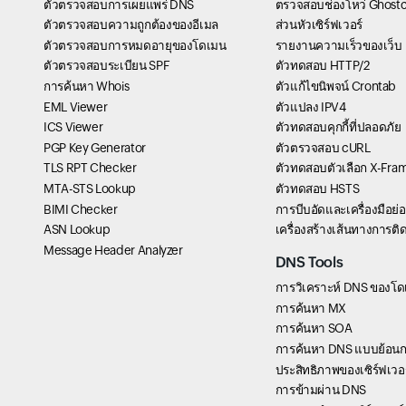
ตัวตรวจสอบการเผยแพร่ DNS
ตรวจสอบช่องโหว่ Ghostc
ตัวตรวจสอบความถูกต้องของอีเมล
ส่วนหัวเซิร์ฟเวอร์
ตัวตรวจสอบการหมดอายุของโดเมน
รายงานความเร็วของเว็บ
ตัวตรวจสอบระเบียน SPF
ตัวทดสอบ HTTP/2
การค้นหา Whois
ตัวแก้ไขนิพจน์ Crontab
EML Viewer
ตัวแปลง IPV4
ICS Viewer
ตัวทดสอบคุกกี้ที่ปลอดภัย
PGP Key Generator
ตัวตรวจสอบ cURL
TLS RPT Checker
ตัวทดสอบตัวเลือก X-Fra
MTA-STS Lookup
ตัวทดสอบ HSTS
BIMI Checker
การบีบอัดและเครื่องมือย
ASN Lookup
เครื่องสร้างเส้นทางการต
Message Header Analyzer
DNS Tools
การวิเคราะห์ DNS ของโ
การค้นหา MX
การค้นหา SOA
การค้นหา DNS แบบย้อนก
ประสิทธิภาพของเซิร์ฟเวอร์
การข้ามผ่าน DNS