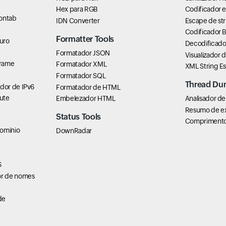
Hex para RGB
Codificador 
rontab
IDN Converter
Escape de str
Codificador 
Formatter Tools
uro
Decodificado
Formatador JSON
Visualizador 
Frame
Formatador XML
XML String E
Formatador SQL
Thread Du
dor de IPv6
Formatador de HTML
ute
Embelezador HTML
Analisador de
Resumo de e
Status Tools
Comprimento 
domínio
DownRadar
S
r de nomes
de