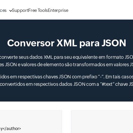
ces
Support
Free Tools
Enterprise
Conversor XML para JSON
 converte seus dados XML para seu equivalente em formato JS
es JSON e valores de elemento são transformados em valores
Input field
Input field
idos em respectivas chaves JSON com prefixo “-”. Em tais caso
 convertidos em respectivos dados JSON com a “#text” chave J
Input field