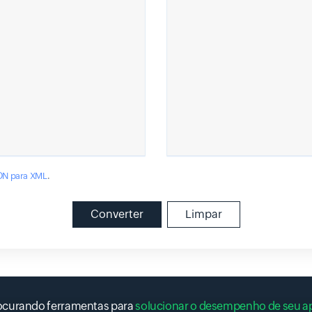
ON para XML
.
Converter
Limpar
rocurando ferramentas para
solucionar o desempenho de seu ap