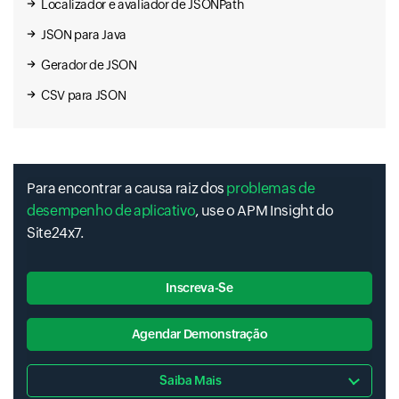
Localizador e avaliador de JSONPath
JSON para Java
Gerador de JSON
CSV para JSON
Para encontrar a causa raiz dos
problemas de
desempenho de aplicativo
, use o APM Insight do
Site24x7.
Inscreva-Se
Agendar Demonstração
Saiba Mais