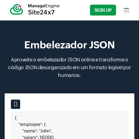
SIGN UP
Input f
Embelezador JSON
Aproveite o embelezador JSON online e transforme o
código JSON desorganizado em um formato legível por
humanos.
Input field
Cole seu JSON aqui.