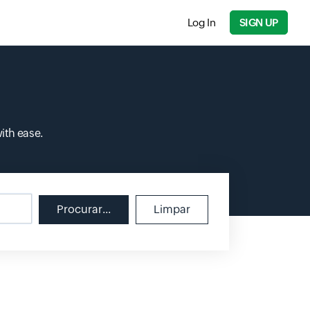
Log In
SIGN UP
ith ease.
Procurar...
Limpar