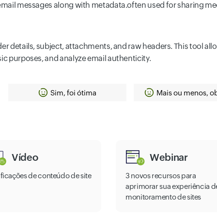
 email messages along with metadata.often used for sharing mee
er details, subject, attachments, and raw headers. This tool all
sic purposes, and analyze email authenticity.
Sim, foi ótima
Mais ou menos, o
Vídeo
Webinar
ificações de conteúdo de site
3 novos recursos para
aprimorar sua experiência d
monitoramento de sites