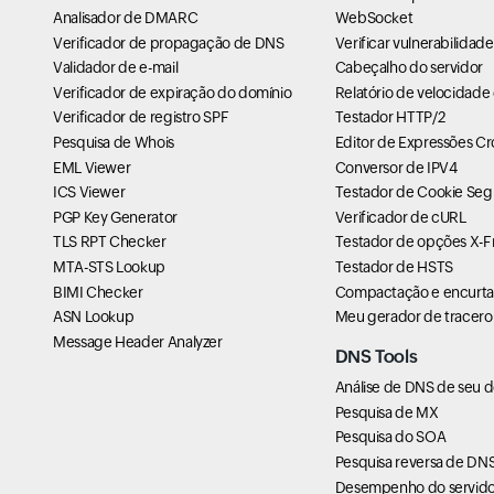
Analisador de DMARC
WebSocket
Verificador de propagação de DNS
Verificar vulnerabilidad
Validador de e-mail
Cabeçalho do servidor
Verificador de expiração do domínio
Relatório de velocidade
Verificador de registro SPF
Testador HTTP/2
Pesquisa de Whois
Editor de Expressões C
EML Viewer
Conversor de IPV4
ICS Viewer
Testador de Cookie Seg
PGP Key Generator
Verificador de cURL
TLS RPT Checker
Testador de opções X-
MTA-STS Lookup
Testador de HSTS
BIMI Checker
Compactação e encurta
ASN Lookup
Meu gerador de tracero
Message Header Analyzer
DNS Tools
Análise de DNS de seu 
Pesquisa de MX
Pesquisa do SOA
Pesquisa reversa de DN
Desempenho do servido