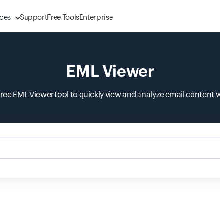
ces
Support
Free Tools
Enterprise
EML Viewer
free EML Viewer tool to quickly view and analyze email content w