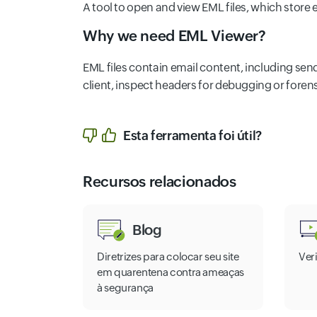
A tool to open and view EML files, which store
Why we need EML Viewer?
EML files contain email content, including send
client, inspect headers for debugging or foren
Esta ferramenta foi útil?
Recursos relacionados
Blog
Diretrizes para colocar seu site
Ver
em quarentena contra ameaças
à segurança