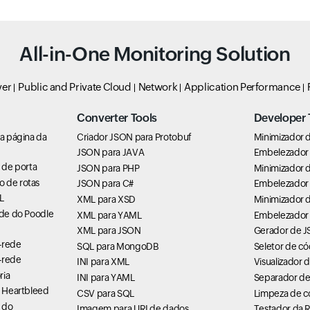
All-in-One Monitoring Solution
ver
Public and Private Cloud
Network
Application Performance
Converter Tools
Developer 
 a página da
Criador JSON para Protobuf
Minimizador d
JSON para JAVA
Embelezador 
e de porta
JSON para PHP
Minimizador 
o de rotas
JSON para C#
Embelezador
L
XML para XSD
Minimizador 
ade do Poodle
XML para YAML
Embelezador
XML para JSON
Gerador de 
-rede
SQL para MongoDB
Seletor de có
-rede
INI para XML
Visualizador 
ria
INI para YAML
Separador de
e Heartbleed
CSV para SQL
Limpeza de c
e do
Imagem para URI de dados
Testador da 