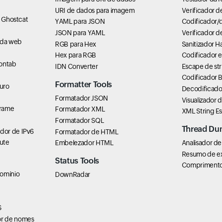
URI de dados para imagem
Verificador d
e Ghostcat
YAML para JSON
Codificador/
JSON para YAML
Verificador d
 da web
RGB para Hex
Sanitizador H
Hex para RGB
Codificador 
rontab
IDN Converter
Escape de str
Codificador 
Formatter Tools
uro
Decodificado
Formatador JSON
Visualizador 
Frame
Formatador XML
XML String E
Formatador SQL
Thread Du
dor de IPv6
Formatador de HTML
ute
Embelezador HTML
Analisador de
Resumo de e
Status Tools
Comprimento 
domínio
DownRadar
S
r de nomes