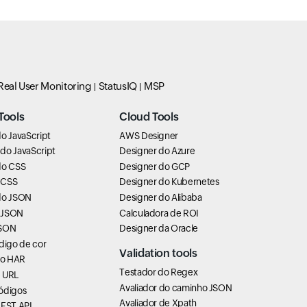
Real User Monitoring
StatusIQ
MSP
Tools
Cloud Tools
o JavaScript
AWS Designer
do JavaScript
Designer do Azure
do CSS
Designer do GCP
 CSS
Designer do Kubernetes
do JSON
Designer do Alibaba
 JSON
Calculadora de ROI
JSON
Designer da Oracle
digo de cor
Validation tools
do HAR
Testador do Regex
 URL
Avaliador do caminho JSON
ódigos
Avaliador de Xpath
REST API