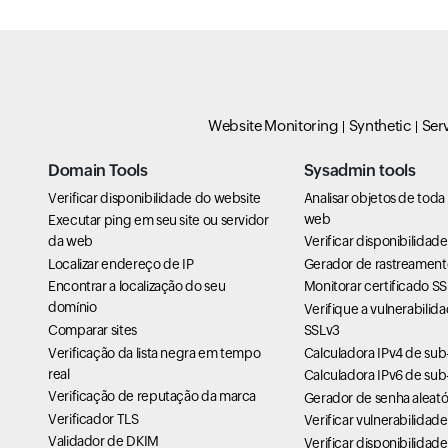
Website Monitoring
Synthetic
Ser
Domain Tools
Sysadmin tools
Verificar disponibilidade do website
Analisar objetos de toda
web
Executar ping em seu site ou servidor
da web
Verificar disponibilidad
Localizar endereço de IP
Gerador de rastreament
Encontrar a localização do seu
Monitorar certificado SS
domínio
Verifique a vulnerabilid
Comparar sites
SSLv3
Verificação da lista negra em tempo
Calculadora IPv4 de sub
real
Calculadora IPv6 de sub
Verificação de reputação da marca
Gerador de senha aleató
Verificador TLS
Verificar vulnerabilidad
Validador de DKIM
Verificar disponibilidad