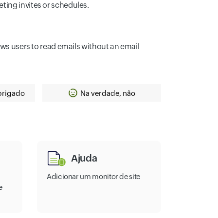
ting invites or schedules.
ows users to read emails without an email
brigado
Na verdade, não
Ajuda
Adicionar um monitor de site
e