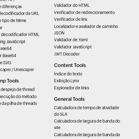
Validador do HTML
e diferenças
Verificador de redirecionamento
decodificador de URL
Verificador de link
e tipo de Mime
Localizador e avaliador de caminho
ar
JSON
e decodificador HTML
Validador de Yaml
ing JavaScript
Validador JavaScript
Base64
JWT Decoder
r Base64
de SVG
Content Tools
scaper / Unescaper
Índice do texto
mp Tools
Exibição Lynx
Explorador de links
 despejo de thread
xecução do método
General Tools
da pilha de threads
Calculadora de tempo de atividade
do SLA
Calculadora de largura de banda do
site
Calculadora de largura de banda da