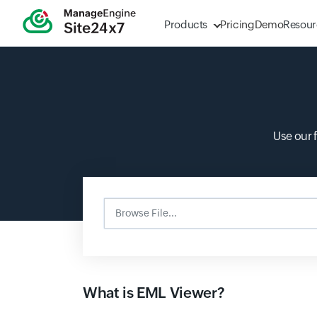
Products
Pricing
Demo
Resour
Use our 
Browse File...
Input field
What is EML Viewer?