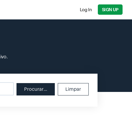
Log In
SIGN UP
ivo.
Procurar...
Limpar