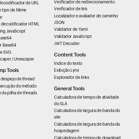
Verificador de redirecionamento
decodificador de URL
Verificador de link
e tipo de Mime
Localizador e avaliador de caminho
ar
JSON
e decodificador HTML
Validador de Yaml
ing JavaScript
Validador JavaScript
Base64
JWT Decoder
r Base64
de SVG
Content Tools
scaper / Unescaper
Índice do texto
mp Tools
Exibição Lynx
Explorador de links
 despejo de thread
xecução do método
General Tools
da pilha de threads
Calculadora de tempo de atividade
do SLA
Calculadora de largura de banda do
site
Calculadora de largura de banda da
hospedagem
Calculadora de tempo de download