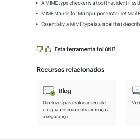
A MIME type checker is a tool that identifies t
MIME stands for Multipurpose Internet Mail Ex
Essentially, a MIME type is a label that describe
Esta ferramenta foi útil?
Recursos relacionados
Blog
Diretrizes para colocar seu site
Ver
em quarentena contra ameaças
à segurança