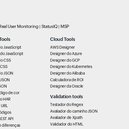
Real User Monitoring
StatusIQ
MSP
Tools
Cloud Tools
o JavaScript
AWS Designer
do JavaScript
Designer do Azure
do CSS
Designer do GCP
 CSS
Designer do Kubernetes
do JSON
Designer do Alibaba
 JSON
Calculadora de ROI
JSON
Designer da Oracle
digo de cor
Validation tools
do HAR
Testador do Regex
 URL
Avaliador do caminho JSON
ódigos
Avaliador de Xpath
REST API
Validador do HTML
e diferenças