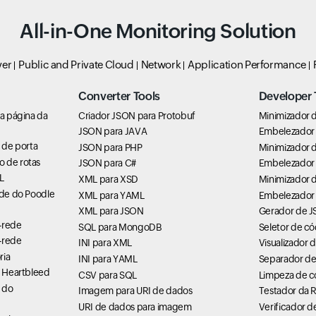
All-in-One Monitoring Solution
ver
Public and Private Cloud
Network
Application Performance
Converter Tools
Developer 
 a página da
Criador JSON para Protobuf
Minimizador d
JSON para JAVA
Embelezador 
e de porta
JSON para PHP
Minimizador 
o de rotas
JSON para C#
Embelezador
L
XML para XSD
Minimizador 
ade do Poodle
XML para YAML
Embelezador
XML para JSON
Gerador de 
-rede
SQL para MongoDB
Seletor de có
-rede
INI para XML
Visualizador 
ria
INI para YAML
Separador de
e Heartbleed
CSV para SQL
Limpeza de c
e do
Imagem para URI de dados
Testador da 
URI de dados para imagem
Verificador d