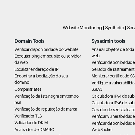
Website Monitoring
Synthetic
Ser
Domain Tools
Sysadmin tools
Verificar disponibilidade do website
Analisar objetos de toda
web
Executar ping em seu site ou servidor
da web
Verificar disponibilidad
Localizar endereço de IP
Gerador de rastreament
Encontrar a localização do seu
Monitorar certificado SS
domínio
Verifique a vulnerabilid
Comparar sites
SSLv3
Verificação da lista negra em tempo
Calculadora IPv4 de sub
real
Calculadora IPv6 de sub
Verificação de reputação da marca
Gerador de senha aleató
Verificador TLS
Verificar vulnerabilidad
Validador de DKIM
Verificar disponibilidad
Analisador de DMARC
WebSocket