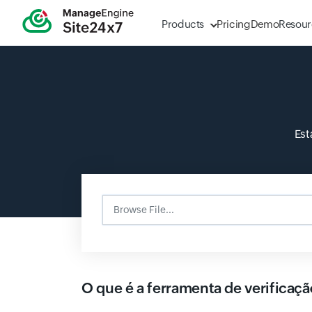
Products
Pricing
Demo
Resour
Est
Browse File...
Input field
O que é a ferramenta de verificaç