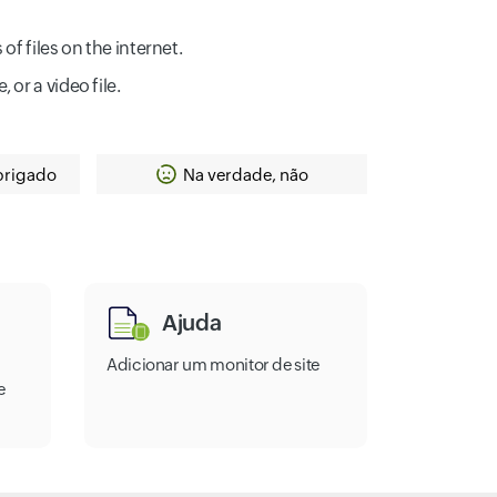
f files on the internet.
, or a video file.
brigado
Na verdade, não
Ajuda
Adicionar um monitor de site
e