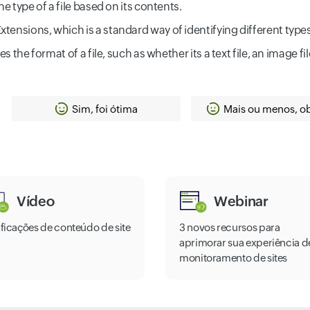
he type of a file based on its contents.
tensions, which is a standard way of identifying different types o
s the format of a file, such as whether its a text file, an image file
Sim, foi ótima
Mais ou menos, o
Vídeo
Webinar
ificações de conteúdo de site
3 novos recursos para
aprimorar sua experiência d
monitoramento de sites