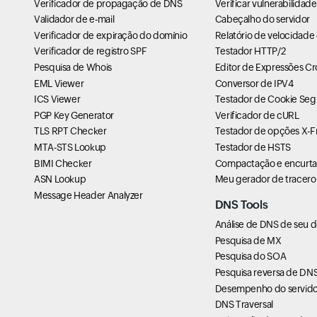
Verificador de propagação de DNS
Verificar vulnerabilidad
Validador de e-mail
Cabeçalho do servidor
Verificador de expiração do domínio
Relatório de velocidade
Verificador de registro SPF
Testador HTTP/2
Pesquisa de Whois
Editor de Expressões C
EML Viewer
Conversor de IPV4
ICS Viewer
Testador de Cookie Seg
PGP Key Generator
Verificador de cURL
TLS RPT Checker
Testador de opções X-
MTA-STS Lookup
Testador de HSTS
BIMI Checker
Compactação e encurta
ASN Lookup
Meu gerador de tracero
Message Header Analyzer
DNS Tools
Análise de DNS de seu 
Pesquisa de MX
Pesquisa do SOA
Pesquisa reversa de DN
Desempenho do servido
DNS Traversal