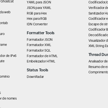
e Ghostcat
YAML para JSON
Codificador/
JSON para YAML
Verificador d
 da web
RGB para Hex
Sanitizador H
Hex para RGB
Codificador 
rontab
IDN Converter
Escape de str
Codificador 
Formatter Tools
uro
Decodificado
Formatador JSON
Visualizador 
Frame
Formatador XML
XML String E
Formatador SQL
Thread Du
dor de IPv6
Formatador de HTML
ute
Embelezador HTML
Analisador de
Resumo de e
Status Tools
Comprimento 
domínio
DownRadar
S
r de nomes