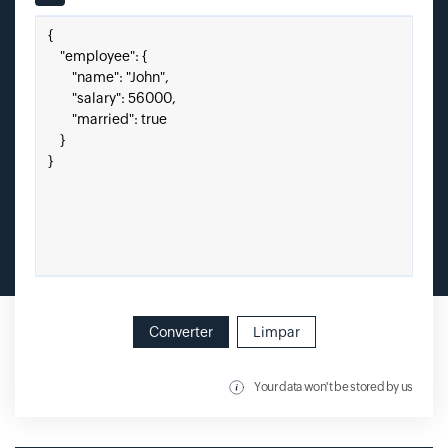
Input field
Cole seu JSON aqui.
Converter
Limpar
Your data won't be stored by us