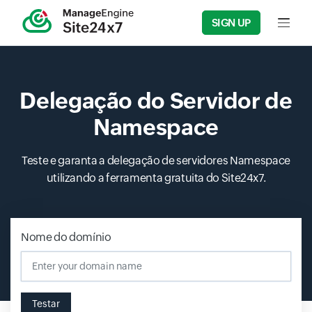
SIGN UP
Input f
Delegação do Servidor de
Namespace
Teste e garanta a delegação de servidores Namespace
utilizando a ferramenta gratuita do Site24x7.
Nome do domínio
Input field
Testar