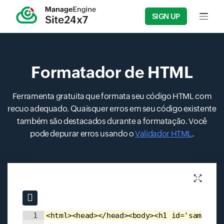
SIGN UP
Input f
Formatador de HTML
Ferramenta gratuita que formata seu código HTML com
recuo adequado. Quaisquer erros em seu código existente
também são destacados durante a formatação. Você
pode depurar erros usando o
Validador HTML
.
Input field
Input field
1
<html><head></head><body><h1 id='sample'>