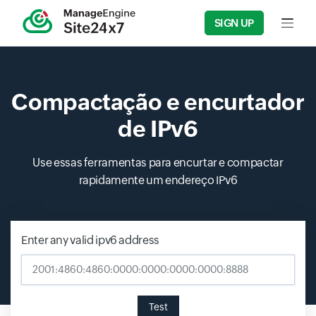
SIGN UP
Input f
Compactação e encurtador
de IPv6
Use essas ferramentas para encurtar e compactar
rapidamente um endereço IPv6
Enter any valid ipv6 address
Test