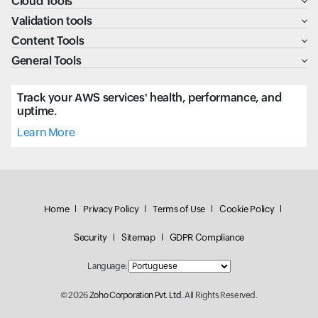
Cloud Tools
Validation tools
Content Tools
General Tools
Track your AWS services' health, performance, and
uptime.
Learn More
Home
Privacy Policy
Terms of Use
Cookie Policy
Security
Sitemap
GDPR Compliance
Language:
© 2026
Zoho Corporation Pvt. Ltd.
All Rights Reserved.