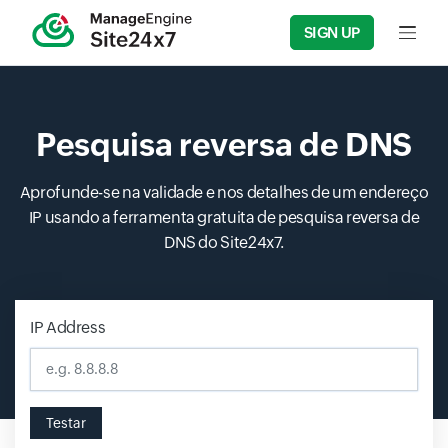
SIGN UP
Input f
Pesquisa reversa de DNS
Aprofunde-se na validade e nos detalhes de um endereço
IP usando a ferramenta gratuita de pesquisa reversa de
DNS do Site24x7.
IP Address
Input field
Testar