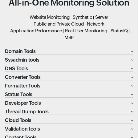
All-in-One Monitoring Solution
Website Monitoring
Synthetic
Server
Public and Private Cloud
Network
Application Performance
Real User Monitoring
StatusIQ
MSP
Domain Tools
Sysadmin tools
DNS Tools
Converter Tools
Formatter Tools
Status Tools
Developer Tools
Thread Dump Tools
Cloud Tools
Validation tools
Content Tools