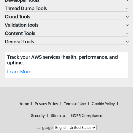
Developer Tools
Thread Dump Tools
Cloud Tools
Validation tools
Content Tools
General Tools
Track your AWS services' health, performance, and
uptime.
Learn More
Home
Privacy Policy
Terms of Use
Cookie Policy
Security
Sitemap
GDPR Compliance
Language: