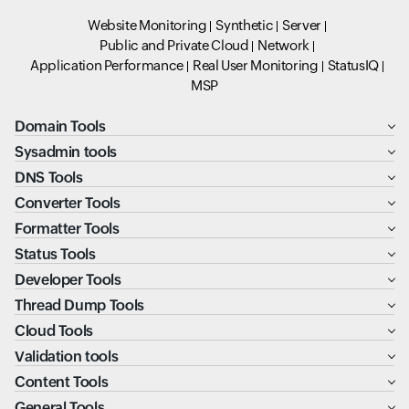
Website Monitoring
Synthetic
Server
Public and Private Cloud
Network
Application Performance
Real User Monitoring
StatusIQ
MSP
Domain Tools
Sysadmin tools
DNS Tools
Converter Tools
Formatter Tools
Status Tools
Developer Tools
Thread Dump Tools
Cloud Tools
Validation tools
Content Tools
General Tools