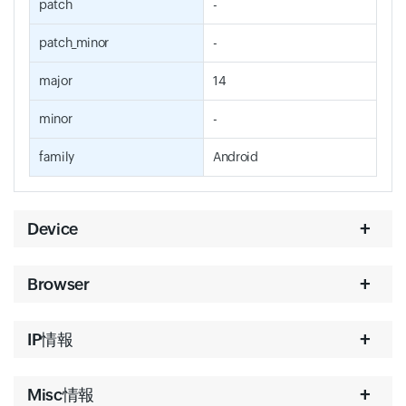
patch
-
patch_minor
-
major
14
minor
-
family
Android
Device
Browser
IP情報
Misc情報