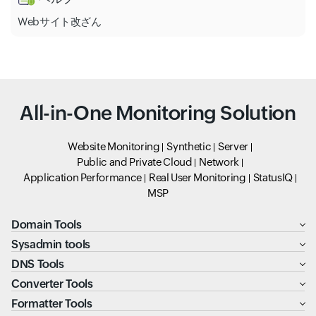
Webサイト改ざん
All-in-One Monitoring Solution
Website Monitoring
Synthetic
Server
Public and Private Cloud
Network
Application Performance
Real User Monitoring
StatusIQ
MSP
Domain Tools
Sysadmin tools
DNS Tools
Converter Tools
Formatter Tools