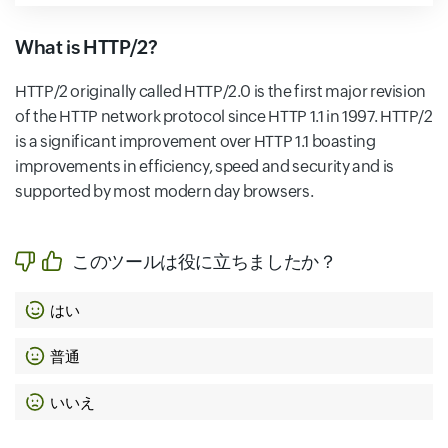
What is HTTP/2?
HTTP/2 originally called HTTP/2.0 is the first major revision
of the HTTP network protocol since HTTP 1.1 in 1997. HTTP/2
is a significant improvement over HTTP 1.1 boasting
improvements in efficiency, speed and security and is
supported by most modern day browsers.
このツールは役に立ちましたか？
はい
普通
いいえ