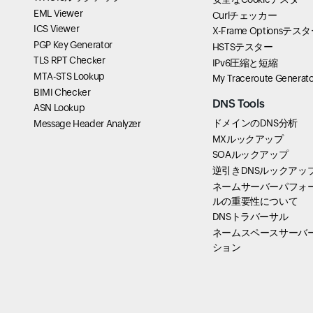
EML Viewer
Curlチェッカー
ICS Viewer
X-Frame Optionsテス
PGP Key Generator
HSTSテスター
TLS RPT Checker
IPv6圧縮と短縮
MTA-STS Lookup
My Traceroute Generato
BIMI Checker
DNS Tools
ASN Lookup
ドメインのDNS分析
Message Header Analyzer
MXルックアップ
SOAルックアップ
逆引きDNSルックアッ
ネームサーバーパフォ
ルの重要性について
DNSトラバーサル
ネームスペースサーバ
ション