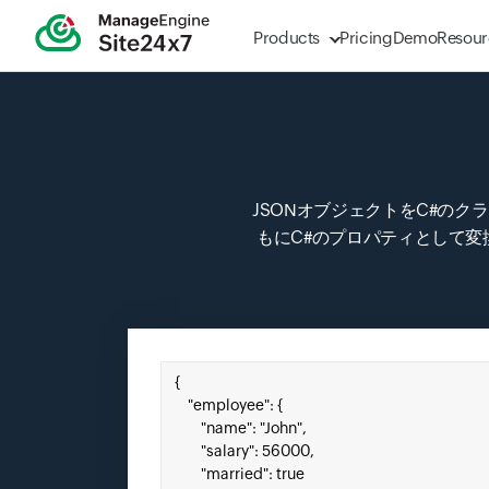
Products
Pricing
Demo
Resour
JSONオブジェクトをC#のク
もにC#のプロパティとして変換
JSONをここにペースト