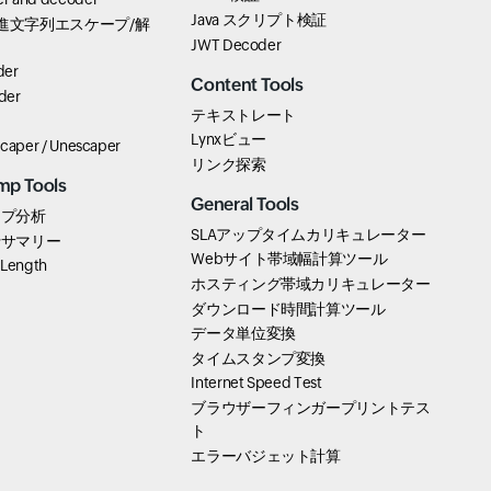
Java スクリプト検証
pt 16進文字列エスケープ/解
JWT Decoder
der
Content Tools
der
テキストレート
Lynxビュー
scaper / Unescaper
リンク探索
mp Tools
General Tools
ンプ分析
SLAアップタイムカリキュレーター
行サマリー
Webサイト帯域幅計算ツール
 Length
ホスティング帯域カリキュレーター
ダウンロード時間計算ツール
データ単位変換
タイムスタンプ変換
Internet Speed Test
ブラウザーフィンガープリントテス
ト
エラーバジェット計算