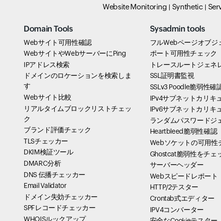
Website Monitoring
Synthetic
Ser
Domain Tools
Sysadmin tools
Webサイト可用性確認
フルWebページオブジ
WebサイトやWebサーバーにPing
ポート可用性チェック
IPアドレス検索
トレースルートジェネ
ドメインのロケーションを検索しま
SSL証明書監視
す
SSLv3 Poodle脆弱性確
Webサイト比較
IPv4サブネットカリキ
リアルタイムブロックリストチェッ
IPv6サブネットカリキ
ク
ランダムパスワードジ
ブランド評価チェック
Heartbleed脆弱性確認
TLSチェッカー
Webソケットの可用性
DKIM検証ツール
Ghostcat脆弱性をチェ
DMARC分析
サーバーヘッダー
DNS 伝播チェッカー
Webスピードレポート
Email Validator
HTTP/2テスター
ドメイン失効チェッカー
Crontab式エディター
SPFレコードチェッカー
IPV4コンバーター
WHOISルックアップ
安全なCookieテスター