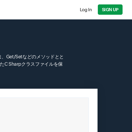
Log In
SIGN UP
Get/Setなどのメソッドとと
C Sharpクラスファイルを保