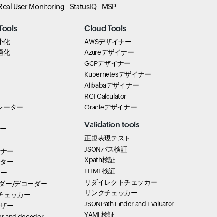
Real User Monitoring
StatusIQ
MSP
Tools
Cloud Tools
最小化
AWSデザイナー
最適化
Azureデザイナー
GCPデザイナー
Kubernetesデザイナー
Alibabaデザイナー
ROI Calculator
ネレーター
Oracleデザイナー
出
Validation tools
アー
正規表現テスト
JSONパス検証
ーナー
Xpath検証
テスター
HTML検証
カー
リダイレクトチェッカー
ーダー/デコーダー
リンクチェッカー
プチェッカー
JSONPath Finder and Evaluator
イザー
YAML検証
r and decoder