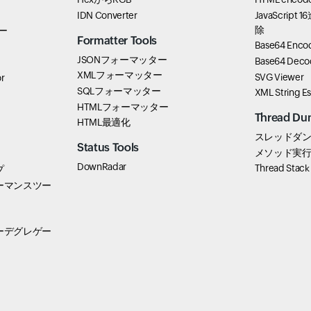
IDN Converter
JavaScri
除
ター
Formatter Tools
Base64 Enco
JSONフォーマッター
Base64 Deco
XMLフォーマッター
SVG Viewer
r
SQLフォーマッター
XML String E
HTMLフォーマッター
Thread Du
HTML最適化
スレッドダ
Status Tools
メソッド実
DownRadar
Thread Stack
プ
ーマンスツー
ーデグレゲー