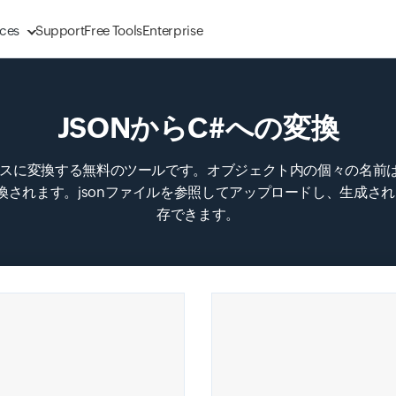
ces
Support
Free Tools
Enterprise
JSONからC#への変換
ラスに変換する無料のツールです。オブジェクト内の個々の名前は、
Input field
されます。jsonファイルを参照してアップロードし、生成された
存できます。
Input field