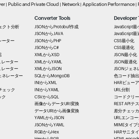
ver
Public and Private Cloud
Network
Application Performance
Converter Tools
Developer 
ェクト分析
JSONからProtobuf作成
JavaScript
JSONからJAVA
JavaScript
レーター
JSONからPHP
CSS最小化
JSONからC#
CSS最適化
認
XMLからXSD
JSON最小化
ュレーター
XMLからYAML
JSON最適化
ュレーター
XMLからJSON
JSONジェ
ェネレーター
SQLからMongoDB
色コード抽
INIからXML
HARビュー
チェック
INIからYAML
URL分割
ック
CSVからSQL
コードクリ
画像からデータURI変換
REST API
データURIから画像変換
差分チェッ
YAMLからJSON
URLエンコ
JSONからYAML
MIMEタイ
RGBからHex
HARサニタ
HexからRGB
HTML encode