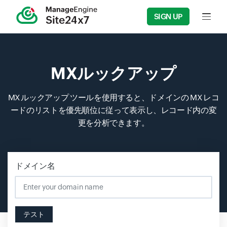
SIGN UP
Input f
MXルックアップ
MX ルックアップ ツールを使用すると、ドメインの MX レコ
ードのリストを優先順位に従って表示し、レコード内の変
更を分析できます。
ドメイン名
Input field
テスト