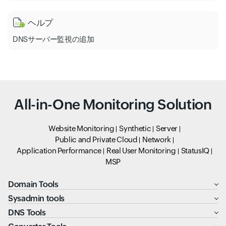
ヘルプ
DNSサーバー監視の追加
All-in-One Monitoring Solution
Website Monitoring
Synthetic
Server
Public and Private Cloud
Network
Application Performance
Real User Monitoring
StatusIQ
MSP
Domain Tools
Sysadmin tools
DNS Tools