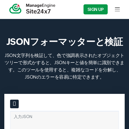
SIGN UP
Input f
JSONフォーマッターと検証
JSON文字列を検証して、色で強調表示されたオブジェクト
ツリーで形式かすると、JSONキーと値を簡単に識別できま
す。このツールを使用すると、複雑なコードを分解し、
JSONのエラーを容易に特定できます。
Input field
入力JSON