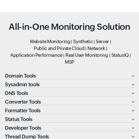
All-in-One Monitoring Solution
Website Monitoring
Synthetic
Server
Public and Private Cloud
Network
Application Performance
Real User Monitoring
StatusIQ
MSP
Domain Tools
Sysadmin tools
DNS Tools
Converter Tools
Formatter Tools
Status Tools
Developer Tools
Thread Dump Tools