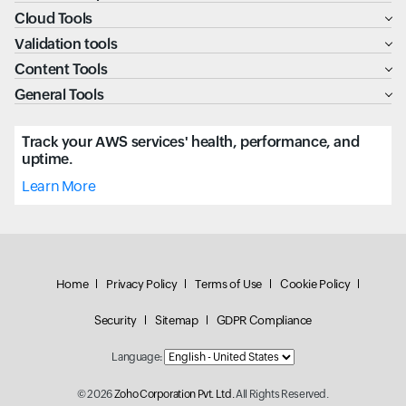
Cloud Tools
Validation tools
Content Tools
General Tools
Track your AWS services' health, performance, and
uptime.
Learn More
Home
Privacy Policy
Terms of Use
Cookie Policy
Security
Sitemap
GDPR Compliance
Language:
© 2026
Zoho Corporation Pvt. Ltd.
All Rights Reserved.