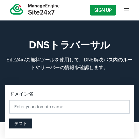
SIGN UP
Input f
DNSトラバーサル
Site24x7の無料ツールを使用して、DNS解決パス内のルー
トやサーバーの情報を確認します。
ドメイン名
Input field
テスト