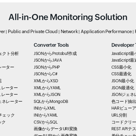
All-in-One Monitoring Solution
ver
Public and Private Cloud
Network
Application Performance
Converter Tools
Developer 
ェクト分析
JSONからProtobuf作成
JavaScript
JSONからJAVA
JavaScript
レーター
JSONからPHP
CSS最小化
JSONからC#
CSS最適化
認
XMLからXSD
JSON最小化
ュレーター
XMLからYAML
JSON最適化
ュレーター
XMLからJSON
JSONジェ
ェネレーター
SQLからMongoDB
色コード抽
INIからXML
HARビュー
チェック
INIからYAML
URL分割
ック
CSVからSQL
コードクリ
画像からデータURI変換
REST API
データURIから画像変換
差分チェッ