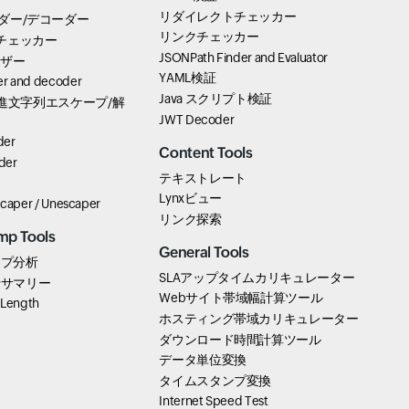
リダイレクトチェッカー
ーダー/デコーダー
リンクチェッカー
プチェッカー
JSONPath Finder and Evaluator
イザー
YAML検証
r and decoder
Java スクリプト検証
pt 16進文字列エスケープ/解
JWT Decoder
der
Content Tools
der
テキストレート
Lynxビュー
scaper / Unescaper
リンク探索
mp Tools
General Tools
ンプ分析
SLAアップタイムカリキュレーター
行サマリー
Webサイト帯域幅計算ツール
 Length
ホスティング帯域カリキュレーター
ダウンロード時間計算ツール
データ単位変換
タイムスタンプ変換
Internet Speed Test