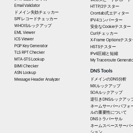
Email Validator
HTTP/2テスター
ドメイン失効チェッカー
Crontab式エディター
SPFレコードチェッカー
IPV4コンバーター
WHOISルックアップ
安全なCookieテスター
EML Viewer
Curlチェッカー
ICS Viewer
X-Frame Optionsテス
PGP Key Generator
HSTSテスター
TLS RPT Checker
IPv6圧縮と短縮
MTA-STS Lookup
My Traceroute Generato
BIMI Checker
DNS Tools
ASN Lookup
ドメインのDNS分析
Message Header Analyzer
MXルックアップ
SOAルックアップ
逆引きDNSルックアッ
ネームサーバーパフォ
ルの重要性について
DNSトラバーサル
ネームスペースサーバ
ション