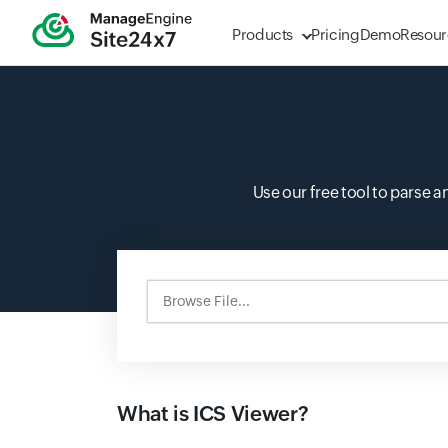
Products
Pricing
Demo
Resour
Use our free tool to parse 
Browse File...
Input field
What is ICS Viewer?