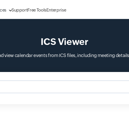
ces
Support
Free Tools
Enterprise
ICS Viewer
and view calendar events from ICS files, including meeting detail