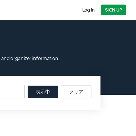
Log In
SIGN UP
s and organizer information.
表示中
クリア