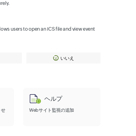
rely.
llows users to open an ICS file and view event
いいえ
ヘルプ
させ
Webサイト監視の追加