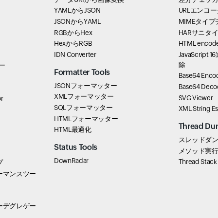
YAMLからJSON
URLエンコ
JSONからYAML
MIMEタイ
RGBからHex
HARサニタ
HexからRGB
HTML encode
IDN Converter
JavaScri
除
ター
Formatter Tools
Base64 Enco
JSONフォーマッター
Base64 Deco
XMLフォーマッター
SVG Viewer
r
SQLフォーマッター
XML String E
HTMLフォーマッター
Thread Du
HTML最適化
スレッドダ
Status Tools
メソッド実
DownRadar
Thread Stack
プ
ーマンスツー
ーデグレゲー