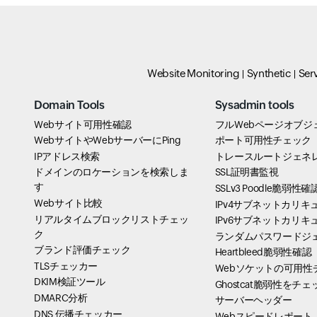
Website Monitoring
Synthetic
Ser
Domain Tools
Sysadmin tools
Webサイト可用性確認
フルWebページオブジ
WebサイトやWebサーバーにPing
ポート可用性チェック
IPアドレス検索
トレースルートジェネ
ドメインのロケーションを検索しま
SSL証明書監視
す
SSLv3 Poodle脆弱性確
Webサイト比較
IPv4サブネットカリキ
リアルタイムブロックリストチェッ
IPv6サブネットカリキ
ク
ランダムパスワードジ
ブランド評価チェック
Heartbleed脆弱性確認
TLSチェッカー
Webソケットの可用性
DKIM検証ツール
Ghostcat脆弱性をチェ
DMARC分析
サーバーヘッダー
DNS 伝播チェッカー
Webスピードレポート