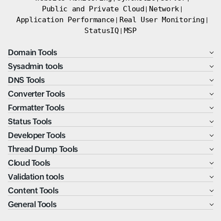
Public and Private Cloud
Network
Application Performance
Real User Monitoring
StatusIQ
MSP
Domain Tools
Sysadmin tools
DNS Tools
Converter Tools
Formatter Tools
Status Tools
Developer Tools
Thread Dump Tools
Cloud Tools
Validation tools
Content Tools
General Tools