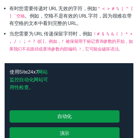
有时您需要传递对 URL 无效的字符，例如
" < > # % | ^ [
。例如，空格不是有效的 URL 字符，因为很难在带
] `空格
有空格的文本中看到完整的 URL。
当您需要为 URL 传递保留字符时，例如
！# $ % & ( ) * +
, / : ; = ? @[]
。例如，
被保留用于标记查询参数的开始，如
?
果我们不在路径或查询参数内部编码
，它可能会破坏语法。
?
使用Site24x7
网站
监控自动化网站可
用性检查。
自动化
演示