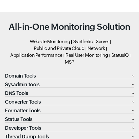
All-in-One Monitoring Solution
Website Monitoring
Synthetic
Server
Public and Private Cloud
Network
Application Performance
Real User Monitoring
StatusIQ
MSP
Domain Tools
Sysadmin tools
DNS Tools
Converter Tools
Formatter Tools
Status Tools
Developer Tools
Thread Dump Tools