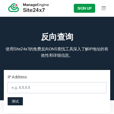
SIGN UP
Input f
反向查询
使用Site24x7的免费反向DNS查找工具深入了解IP地址的有
效性和详细信息。
IP Address
Input field
测试