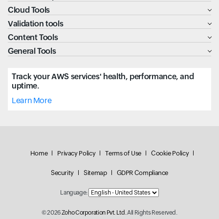
Cloud Tools
Validation tools
Content Tools
General Tools
Track your AWS services' health, performance, and
uptime.
Learn More
Home
Privacy Policy
Terms of Use
Cookie Policy
Security
Sitemap
GDPR Compliance
Language:
© 2026
Zoho Corporation Pvt. Ltd.
All Rights Reserved.