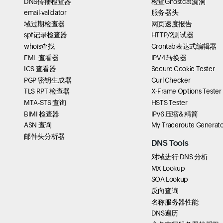
DNS传播检查器
检查Ghostcat漏洞
email-validator
服务器头
域过期检查器
网页速度报告
spf记录检查器
HTTP/2测试器
whois查找
Crontab表达式编辑器
EML 查看器
IPV4 转换器
ICS 查看器
Secure Cookie Tester
PGP 密钥生成器
Curl Checker
TLS RPT 检查器
X-Frame Options Tester
MTA-STS 查询
HSTS Tester
BIMI 检查器
IPv6 压缩& 精简
ASN 查询
My Traceroute Generato
邮件头分析器
DNS Tools
对域进行 DNS 分析
MX Lookup
SOA Lookup
反向查询
名称服务器性能
DNS遍历