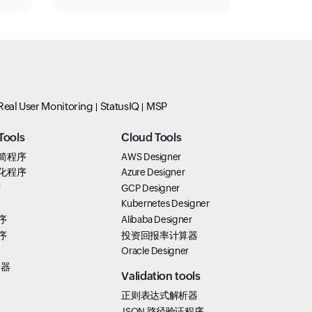
Real User Monitoring
StatusIQ
MSP
Tools
Cloud Tools
 精简程序
AWS Designer
 美化程序
Azure Designer
序
GCP Designer
序
Kubernetes Designer
序
Alibaba Designer
序
投资回报率计算器
Oracle Designer
择器
Validation tools
正则表达式解析器
JSON 路径验证程序