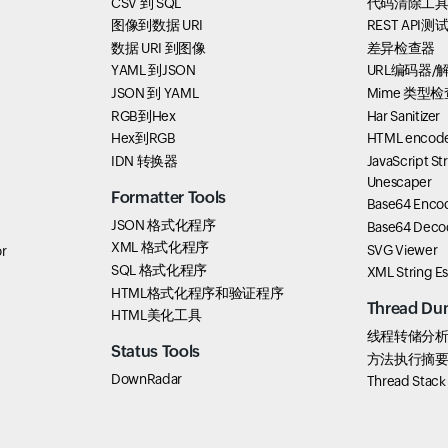
CSV 到 SQL
代码清除工
图像到数据 URI
REST API测
数据 URI 到图像
差异检查器
YAML 到JSON
URL编码器/
JSON 到 YAML
Mime 类型检
RGB到Hex
Har Sanitizer
Hex到RGB
HTML encode
IDN 转换器
JavaScript St
Unescaper
Formatter Tools
Base64 Enco
JSON 格式化程序
Base64 Deco
XML 格式化程序
SVG Viewer
r
SQL 格式化程序
XML String E
HTML格式化程序和验证程序
Thread Du
HTML美化工具
线程转储分
Status Tools
方法执行摘
DownRadar
Thread Stac