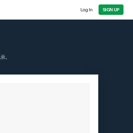
Log In
SIGN UP
Input field
显示。