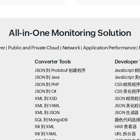
All-in-One Monitoring Solution
ver
Public and Private Cloud
Network
Application Performance
Converter Tools
Developer 
JSON 到 Protobuf 创建程序
JavaScript
JSON 到 Java
JavaScript
JSON 到 PHP
CSS 精简程
JSON 到 C#
CSS 美化程
XML 到 XSD
JSON 精简程
XML 到 YAML
JSON 美化程
XML 到 JSON
JSON 生成器
SQL 到 MongoDB
颜色代码选
INI 到 XML
HAR 查看器
INI 到 YAML
URL 拆分器