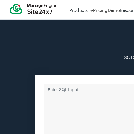
Products
Pricing
Demo
Resour
SQ
Enter SQL Input