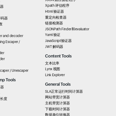
具
Xpath 评估程序
试器
Html 验证器
重定向检查器
解码器
链接检测器
查
JSONPath Finder和evaluator
Yaml 验证
r and decoder
JavaScript验证器
ring Escaper /
JWT 解码器
der
Content Tools
der
文本比率
Lynx 视图
scaper / Unescaper
Link Explorer
mp Tools
General Tools
析器
SLA正常运行时间计算器
要
网站带宽计算器
k 长度
主机带宽计算器
下载时间计算器
数据单位转换器