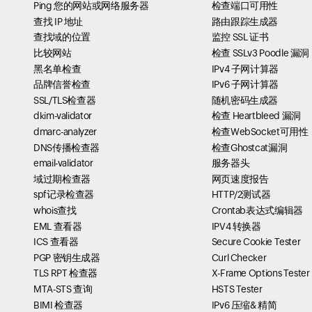
Ping 您的网站或网络服务器
检查端口可用性
查找 IP 地址
路由跟踪生成器
查找域的位置
监控 SSL 证书
比较网站
检查 SSLv3 Poodle 漏洞
黑名单检查
IPv4 子网计算器
品牌信誉检查
IPv6 子网计算器
SSL/TLS检查器
随机密码生成器
dkim-validator
检查 Heartbleed 漏洞
dmarc-analyzer
检查WebSocket可用性
DNS传播检查器
检查Ghostcat漏洞
email-validator
服务器头
域过期检查器
网页速度报告
spf记录检查器
HTTP/2测试器
whois查找
Crontab表达式编辑器
EML 查看器
IPV4 转换器
ICS 查看器
Secure Cookie Tester
PGP 密钥生成器
Curl Checker
TLS RPT 检查器
X-Frame Options Tester
MTA-STS 查询
HSTS Tester
BIMI 检查器
IPv6 压缩& 精简