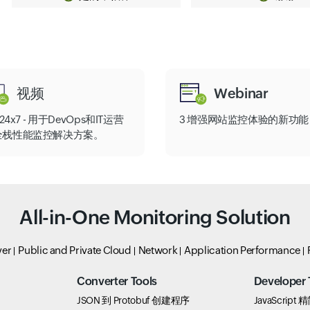
视频
Webinar
e24x7 - 用于DevOps和IT运营
3 增强网站监控体验的新功能
全栈性能监控解决方案。
All-in-One Monitoring Solution
ver
Public and Private Cloud
Network
Application Performance
Converter Tools
Developer 
JSON 到 Protobuf 创建程序
JavaScript