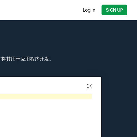
Log In
SIGN UP
并将其用于应用程序开发。
ph.
</
p
>
</
body
>
</
html
>