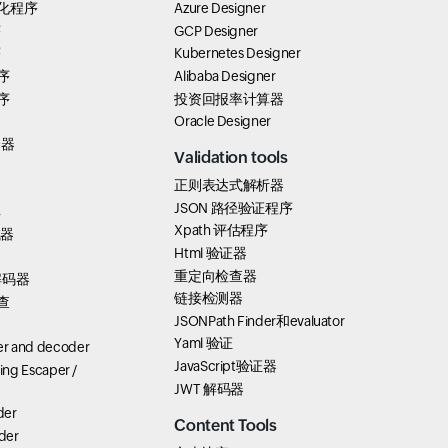
 美化程序
Azure Designer
序
GCP Designer
序
Kubernetes Designer
序
Alibaba Designer
序
投资回报率计算器
Oracle Designer
择器
Validation tools
正则表达式解析器
JSON 路径验证程序
具
Xpath 评估程序
试器
Html 验证器
重定向检查器
解码器
链接检测器
查
JSONPath Finder和evaluator
Yaml 验证
r and decoder
JavaScript验证器
ring Escaper /
JWT 解码器
der
Content Tools
der