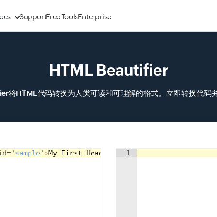
ces
Support
Free Tools
Enterprise
HTML Beautifier
Input field
ier
将
HTML代码
转换为人类可读和可理解的格式。立即转换代码
id
=
'sample'
>
My First Heading
</
Input field
h1
1
>
<
p
>
My first paragra