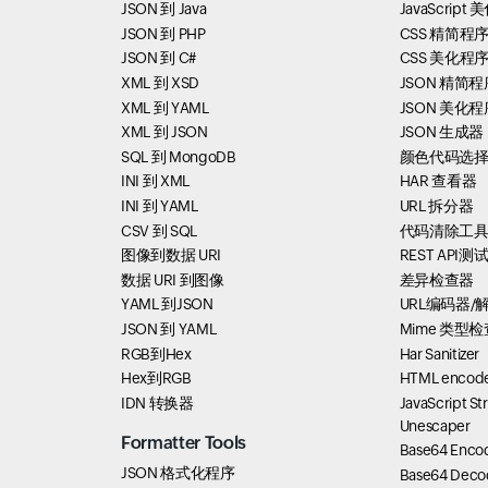
JSON 到 Java
JavaScript
JSON 到 PHP
CSS 精简程
JSON 到 C#
CSS 美化程
XML 到 XSD
JSON 精简程
XML 到 YAML
JSON 美化程
XML 到 JSON
JSON 生成器
SQL 到 MongoDB
颜色代码选
INI 到 XML
HAR 查看器
INI 到 YAML
URL 拆分器
CSV 到 SQL
代码清除工
图像到数据 URI
REST API测
数据 URI 到图像
差异检查器
YAML 到JSON
URL编码器/
JSON 到 YAML
Mime 类型检
RGB到Hex
Har Sanitizer
Hex到RGB
HTML encode
IDN 转换器
JavaScript St
Unescaper
Formatter Tools
Base64 Enco
JSON 格式化程序
Base64 Deco