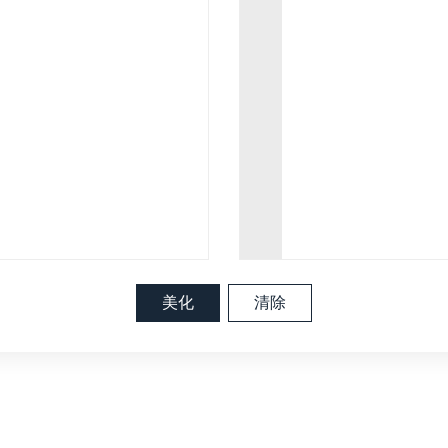
美化
清除