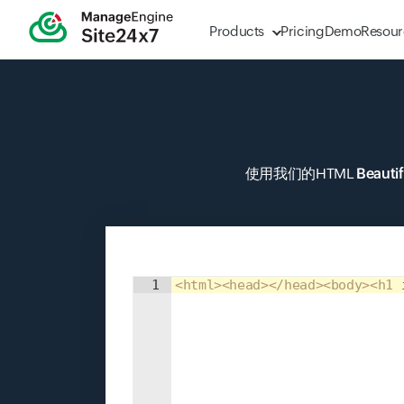
Products
Pricing
Demo
Resour
使用我们的HTML
Beautif
Input field
1
<
html
>
<
head
>
</
head
>
<
body
>
<
h1