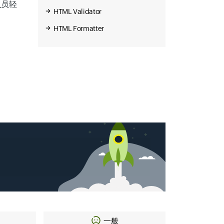
人员轻
HTML Validator
HTML Formatter
一般