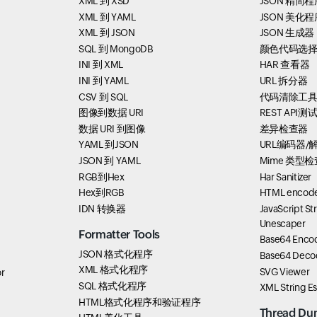
XML 到 XSD
JSON 精简程
XML 到 YAML
JSON 美化程
XML 到 JSON
JSON 生成器
SQL 到 MongoDB
颜色代码选
INI 到 XML
HAR 查看器
INI 到 YAML
URL 拆分器
CSV 到 SQL
代码清除工
图像到数据 URI
REST API测
数据 URI 到图像
差异检查器
YAML 到JSON
URL编码器/
JSON 到 YAML
Mime 类型检
RGB到Hex
Har Sanitizer
Hex到RGB
HTML encode
IDN 转换器
JavaScript St
Unescaper
Formatter Tools
Base64 Enco
JSON 格式化程序
Base64 Deco
XML 格式化程序
SVG Viewer
r
SQL 格式化程序
XML String E
HTML格式化程序和验证程序
Thread Du