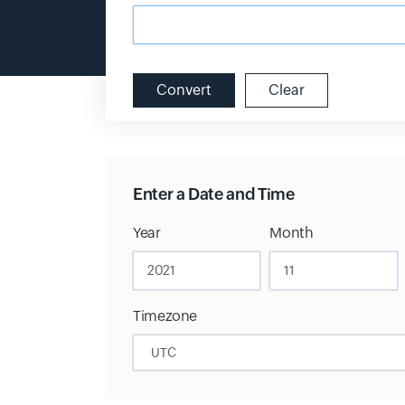
Convert
Clear
Enter a Date and Time
Year
Month
Timezone