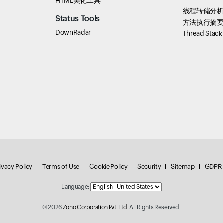
HTML美化工具
线程转储分
Status Tools
方法执行摘
DownRadar
Thread Stac
ivacy Policy
Terms of Use
Cookie Policy
Security
Sitemap
GDPR 
Language:
© 2026
Zoho Corporation Pvt. Ltd.
All Rights Reserved.