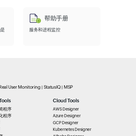
帮助手册
构是
服务和进程监控
Real User Monitoring
StatusIQ
MSP
Tools
Cloud Tools
 精简程序
AWS Designer
 美化程序
Azure Designer
序
GCP Designer
序
Kubernetes Designer