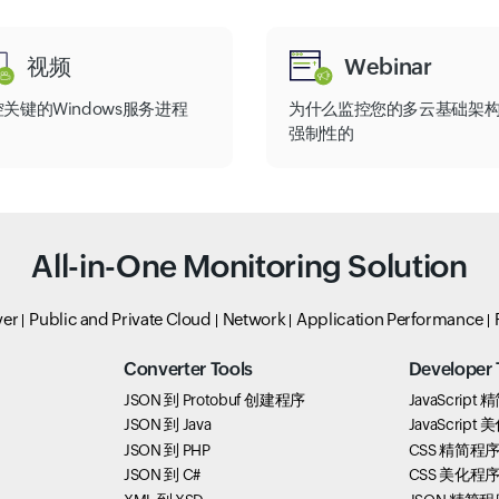
视频
Webinar
关键的Windows服务进程
为什么监控您的多云基础架
强制性的
All-in-One Monitoring Solution
ver
Public and Private Cloud
Network
Application Performance
Converter Tools
Developer 
JSON 到 Protobuf 创建程序
JavaScript
JSON 到 Java
JavaScript
JSON 到 PHP
CSS 精简程
JSON 到 C#
CSS 美化程