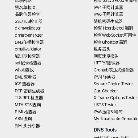
比较网站
检查 SSLv3 Poodle 漏洞
黑名单检查
IPv4 子网计算器
品牌信誉检查
IPv6 子网计算器
SSL/TLS检查器
随机密码生成器
dkim-validator
检查 Heartbleed 漏洞
dmarc-analyzer
检查WebSocket可用性
DNS传播检查器
检查Ghostcat漏洞
email-validator
服务器头
域过期检查器
网页速度报告
spf记录检查器
HTTP/2测试器
whois查找
Crontab表达式编辑器
EML 查看器
IPV4 转换器
ICS 查看器
Secure Cookie Tester
PGP 密钥生成器
Curl Checker
TLS RPT 检查器
X-Frame Options Tester
MTA-STS 查询
HSTS Tester
BIMI 检查器
IPv6 压缩& 精简
ASN 查询
My Traceroute Generato
邮件头分析器
DNS Tools