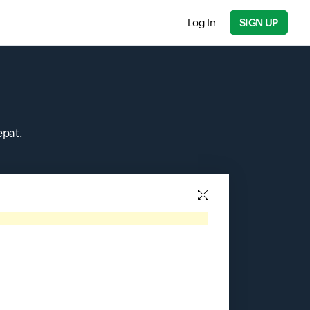
Log In
SIGN UP
epat.