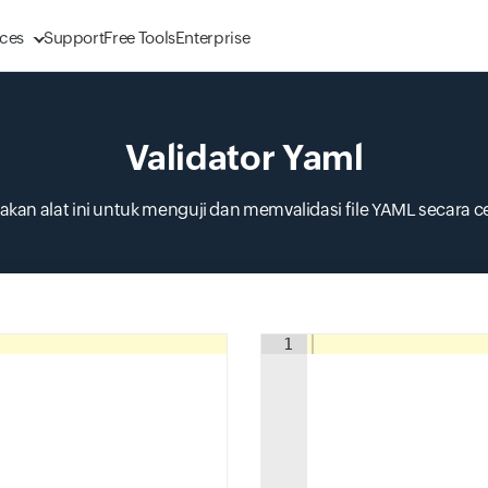
ces
Support
Free Tools
Enterprise
Validator Yaml
kan alat ini untuk menguji dan memvalidasi file YAML secara c
Input field
1