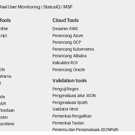
Real User Monitoring
StatusIQ
MSP
Tools
Cloud Tools
ifier
Desainer AWS
ript
Perancang Azure
Perancang GCP
Perancang Kubernetes
Perancang Alibaba
Kalkulator ROI
SON
Perancang Oracle
 Warna
Validation tools
R
Penguji Regex
Pengevaluasi Jalur JSON
ode
Pengevaluasi Xpath
 API
Validator Html
erbedaan
Pemeriksa Pengalihan
oder
Pemeriksa Tautan
nis Mime
Penemu dan Pengevaluasi JSONPath