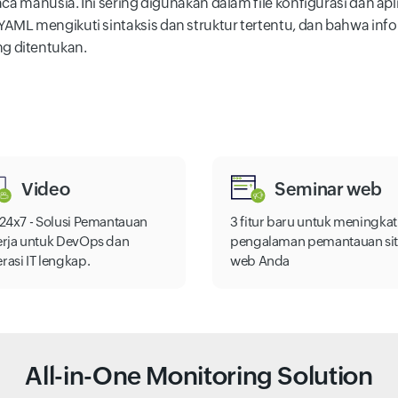
ca manusia. Ini sering digunakan dalam file konfigurasi dan apl
AML mengikuti sintaksis dan struktur tertentu, dan bahwa in
g ditentukan.
Video
Seminar web
e24x7 - Solusi Pemantauan
3 fitur baru untuk meningka
erja untuk DevOps dan
pengalaman pemantauan si
rasi IT lengkap.
web Anda
All-in-One Monitoring Solution