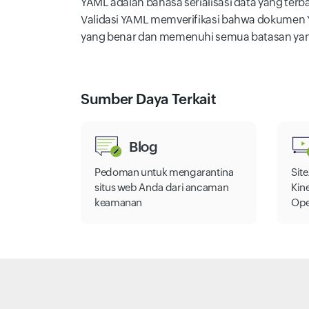
YAML adalah bahasa serialisasi data yang terba
Validasi YAML memverifikasi bahwa dokumen Y
yang benar dan memenuhi semua batasan yan
Sumber Daya Terkait
Blog
Pedoman untuk mengarantina
Sit
situs web Anda dari ancaman
Kin
keamanan
Ope