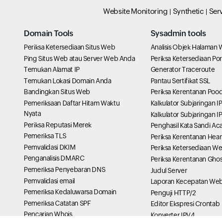
Website Monitoring
Synthetic
Ser
Domain Tools
Sysadmin tools
Periksa Ketersediaan Situs Web
Analisis Objek Halaman
Ping Situs Web atau Server Web Anda
Periksa Ketersediaan Por
Temukan Alamat IP
Generator Traceroute
Temukan Lokasi Domain Anda
Pantau Sertifikat SSL
Bandingkan Situs Web
Periksa Kerentanan Poo
Pemeriksaan Daftar Hitam Waktu
Kalkulator Subjaringan I
Nyata
Kalkulator Subjaringan I
Periksa Reputasi Merek
Penghasil Kata Sandi Ac
Pemeriksa TLS
Periksa Kerentanan Hea
Pemvalidasi DKIM
Periksa Ketersediaan W
Penganalisis DMARC
Periksa Kerentanan Ghos
Pemeriksa Penyebaran DNS
Judul Server
Pemvalidasi email
Laporan Kecepatan We
Pemeriksa Kedaluwarsa Domain
Penguji HTTP/2
Pemeriksa Catatan SPF
Editor Ekspresi Crontab
Pencarian Whois
Konverter IPV4