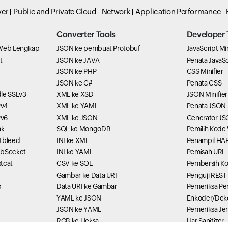
ver
Public and Private Cloud
Network
Application Performance
Converter Tools
Developer 
 Web Lengkap
JSON ke pembuat Protobuf
JavaScript Min
t
JSON ke JAVA
Penata JavaSc
JSON ke PHP
CSS Minifier
JSON ke C#
Penata CSS
dle SSLv3
XML ke XSD
JSON Minifier
Pv4
XML ke YAML
Penata JSON
Pv6
XML ke JSON
Generator J
ak
SQL ke MongoDB
Pemilih Kode
rtbleed
INI ke XML
Penampil HA
ebSocket
INI ke YAML
Pemisah URL
tcat
CSV ke SQL
Pembersih K
Gambar ke Data URI
Penguji REST
b
Data URI ke Gambar
Pemeriksa P
YAML ke JSON
Enkoder/Dek
JSON ke YAML
Pemeriksa Je
RGB ke Heksa
Har Sanitizer