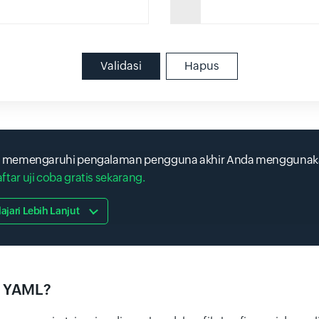
Validasi
Hapus
nda memengaruhi pengalaman pengguna akhir Anda mengguna
ftar uji coba gratis sekarang.
lajari Lebih Lanjut
i YAML?