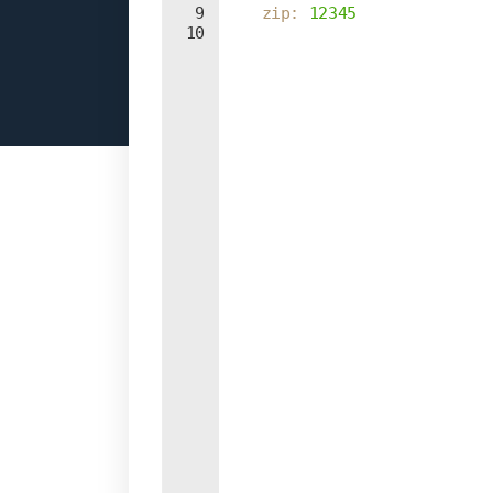
9
    zip
: 
12345
10