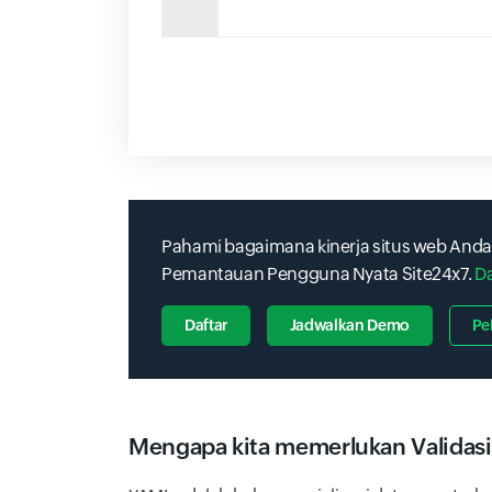
Pahami bagaimana kinerja situs web A
Pemantauan Pengguna Nyata Site24x7.
Da
Daftar
Jadwalkan Demo
Pe
Mengapa kita memerlukan Validas