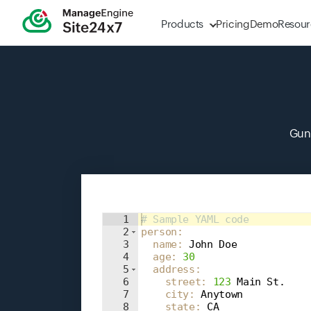
Products
Pricing
Demo
Resour
Guna
Input field
1
# Sample YAML code
2
person
:
3
  name
: 
John Doe
4
  age
: 
30
5
  address
:
6
    street
: 
123
 Main St.
7
    city
: 
Anytown
8
    state
: 
CA