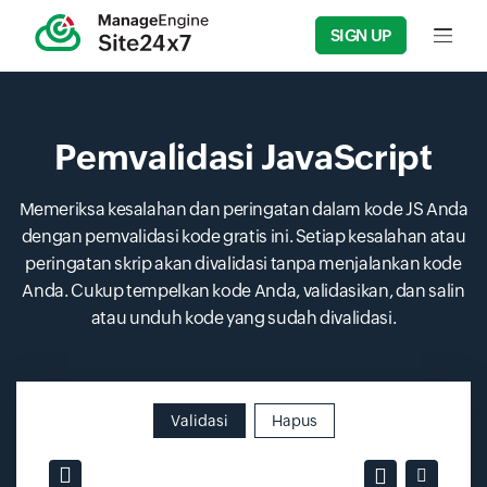
SIGN UP
Input f
Pemvalidasi JavaScript
Memeriksa kesalahan dan peringatan dalam kode JS Anda
dengan pemvalidasi kode gratis ini. Setiap kesalahan atau
peringatan skrip akan divalidasi tanpa menjalankan kode
Anda. Cukup tempelkan kode Anda, validasikan, dan salin
atau unduh kode yang sudah divalidasi.
Validasi
Hapus