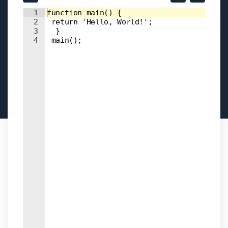
Input field
Input field
1
function main() { 
2
 return 'Hello, World!'; 
3
  } 
4
 main();