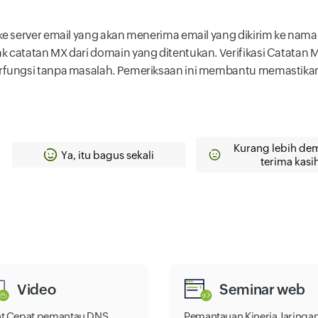
e server email yang akan menerima email yang dikirim ke nama
catatan MX dari domain yang ditentukan. Verifikasi Catatan 
rfungsi tanpa masalah. Pemeriksaan ini membantu memastika
Kurang lebih dem
Ya, itu bagus sekali
terima kasi
Video
Seminar web
at Cepat pemantau DNS
Pemantauan Kinerja Jaringa