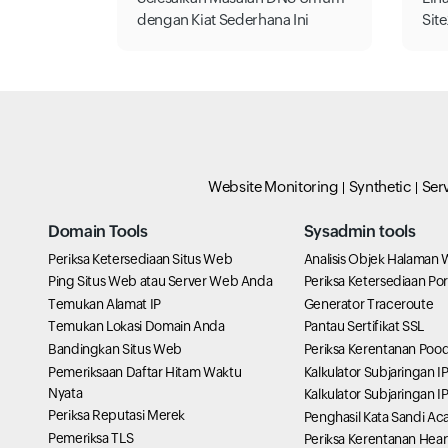
dengan Kiat Sederhana Ini
Sit
Website Monitoring
Synthetic
Ser
Domain Tools
Sysadmin tools
Periksa Ketersediaan Situs Web
Analisis Objek Halaman
Ping Situs Web atau Server Web Anda
Periksa Ketersediaan Por
Temukan Alamat IP
Generator Traceroute
Temukan Lokasi Domain Anda
Pantau Sertifikat SSL
Bandingkan Situs Web
Periksa Kerentanan Poo
Pemeriksaan Daftar Hitam Waktu
Kalkulator Subjaringan I
Nyata
Kalkulator Subjaringan I
Periksa Reputasi Merek
Penghasil Kata Sandi Ac
Pemeriksa TLS
Periksa Kerentanan Hea