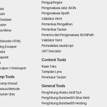
Penguji Regex
Pengevaluasi Jalur JSON
ode
Pengevaluasi Xpath
 API
Validator Html
erbedaan
Pemeriksa Pengalihan
oder
Pemeriksa Tautan
nis Mime
Penemu dan Pengevaluasi JSONPath
Validator Yaml
 dekoder HTML
Pemvalidasi JavaScript
ring Escaper
JWT Decoder
e64
ase64
Content Tools
G
Rasio Teks
scaper / Unescaper
Tampilan Lynx
mp Tools
Penelusur Tautan
 dump thread
General Tools
sekusi Metode
Penghitung Waktu Aktif SLA
pukan Utas
Penghitung Bandwidth Situs Web
Penghitung Bandwidth Hosting