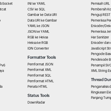
ebSocket
INI ke YAML
Pemisah URL
tcat
CSV ke SQL
Pembersih K
Gambar ke Data URI
Penguji REST
b
Data URI ke Gambar
Pemeriksa P
YAML ke JSON
Enkoder/Dek
JSON ke YAML
Pemeriksa Je
RGB ke Heksa
Har Sanitizer
Heksa ke RGB
Enkoder dan
IDN Converter
JavaScript St
Pengode Bas
Formatter Tools
Pendekode B
Pemformat JSON
IPv6
Penampil SV
Pemformat XML
aya
XML String E
Pemformat SQL
Thread Du
Pemformat HTML
da
Penata HTML
Penganalisis
Ringkasan Ek
Status Tools
Panjang Tum
DownRadar