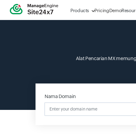
Products
Pricing
Demo
Resour
Alat Pencarian MX memungk
Nama Domain
Input field