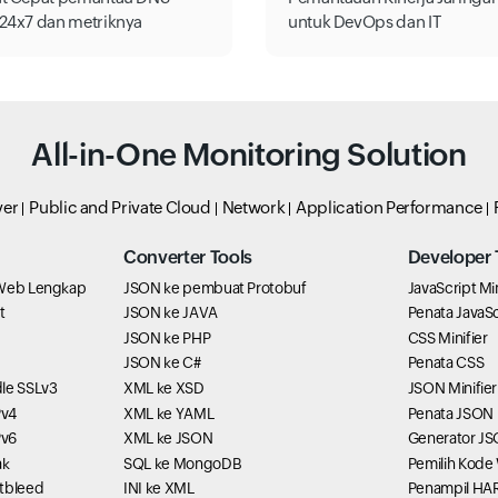
e24x7 dan metriknya
untuk DevOps dan IT
All-in-One Monitoring Solution
ver
Public and Private Cloud
Network
Application Performance
Converter Tools
Developer 
 Web Lengkap
JSON ke pembuat Protobuf
JavaScript Min
t
JSON ke JAVA
Penata JavaSc
JSON ke PHP
CSS Minifier
JSON ke C#
Penata CSS
dle SSLv3
XML ke XSD
JSON Minifier
Pv4
XML ke YAML
Penata JSON
Pv6
XML ke JSON
Generator J
ak
SQL ke MongoDB
Pemilih Kode
rtbleed
INI ke XML
Penampil HA