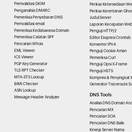
Pemvalidasi DKIM
Periksa Ketersediaan W
Penganalisis DMARC
Periksa Kerentanan Ghos
Pemeriksa Penyebaran DNS
Judul Server
Pemvalidasi email
Laporan Kecepatan We
Pemeriksa Kedaluwarsa Domain
Penguji HTTP/2
Pemeriksa Catatan SPF
Editor Ekspresi Crontab
Pencarian Whois
Konverter IPV4
EML Viewer
Penguji Cookie Aman
ICS Viewer
Pemeriksa Curl
PGP Key Generator
Penguji Opsi X-Frame
TLS RPT Checker
Penguji HSTS
MTA-STS Lookup
Kompresi & Penyingkat 
BIMI Checker
Generator Traceroute S
ASN Lookup
DNS Tools
Message Header Analyzer
Analisis DNS Domain An
Pencarian MX
Pencarian SOA
Pencarian DNS Balik
Kinerja Server Nama