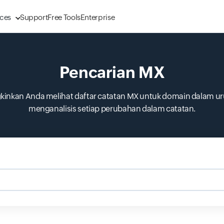
ces
Support
Free Tools
Enterprise
Pencarian MX
inkan Anda melihat daftar catatan MX untuk domain dalam uru
menganalisis setiap perubahan dalam catatan.