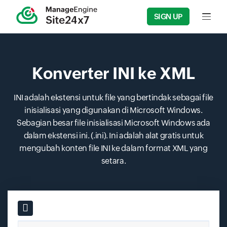
SIGN UP
Input f
Konverter INI ke XML
INI adalah ekstensi untuk file yang bertindak sebagai file
inisialisasi yang digunakan di Microsoft Windows.
Sebagian besar file inisialisasi Microsoft Windows ada
dalam ekstensi ini. (.ini). Ini adalah alat gratis untuk
mengubah konten file INI ke dalam format XML yang
setara.
Input field