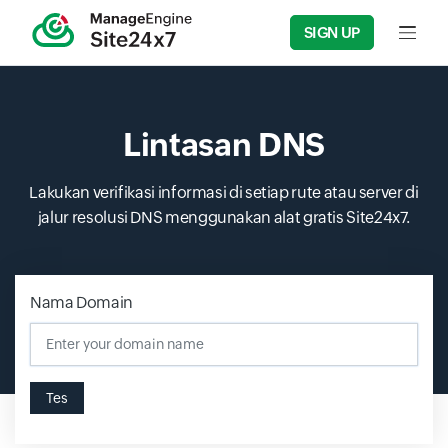
SIGN UP
Input f
Lintasan DNS
Lakukan verifikasi informasi di setiap rute atau server di
jalur resolusi DNS menggunakan alat gratis Site24x7.
Nama Domain
Input field
Tes