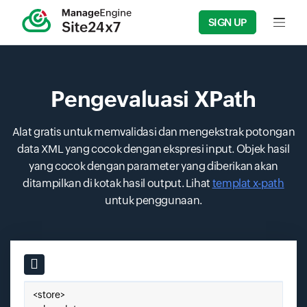
SIGN UP
Input f
Pengevaluasi XPath
Alat gratis untuk memvalidasi dan mengekstrak potongan
data XML yang cocok dengan ekspresi input. Objek hasil
yang cocok dengan parameter yang diberikan akan
ditampilkan di kotak hasil output. Lihat
templat x-path
untuk penggunaan.
Input field
Tempelkan XML Anda di sini.