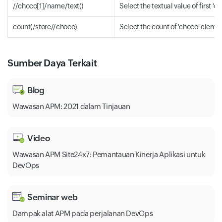
//choco[1]/name/text()
Select the textual value of first 
count(/store//choco)
Select the count of 'choco' eleme
Sumber Daya Terkait
Blog
Wawasan APM: 2021 dalam Tinjauan
Video
Wawasan APM Site24x7: Pemantauan Kinerja Aplikasi untuk
DevOps
Seminar web
Dampak alat APM pada perjalanan DevOps