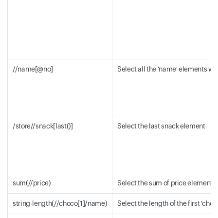
//name[@no]
Select all the 'name' elements with
/store//snack[last()]
Select the last snack element
sum(//price)
Select the sum of price element v
string-length(//choco[1]/name)
Select the length of the first 'ch