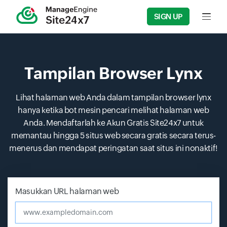
SIGN UP
Input f
Tampilan Browser Lynx
Lihat halaman web Anda dalam tampilan browser lynx
hanya ketika bot mesin pencari melihat halaman web
Anda. Mendaftarlah ke Akun Gratis Site24x7 untuk
memantau hingga 5 situs web secara gratis secara terus-
menerus dan mendapat peringatan saat situs ini nonaktif!
Masukkan URL halaman web
www.exampledomain.com