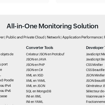
All-in-One Monitoring Solution
ver
Public and Private Cloud
Network
Application Performance
Converter Tools
Developer 
s objets de
Créateur JSON en Protobuf
JavaScript Min
JSON en JAVA
JavaScript Bea
du port
JSON en PHP
CSS Minifier
te
JSON en C#
CSS Beautifie
L
XML en XSD
JSON Minifier
Lv3 Poodle
XML en YAML
JSON Beautifi
eau IPv4
XML en JSON
Générateur 
eau IPv6
SQL en MongoDB
Sélecteur de
passe
INI en XML
Visionneuse 
INI en YAML
Fractionneme