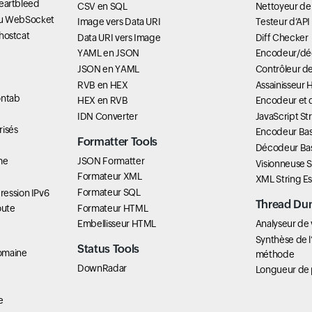
 Heartbleed
CSV en SQL
Nettoyeur de
é du WebSocket
Image vers Data URI
Testeur d’AP
Ghostcat
Data URI vers Image
Diff Checker
YAML en JSON
Encodeur/dé
JSON en YAML
Contrôleur d
RVB en HEX
Assainisseur 
ontab
HEX en RVB
Encodeur et
IDN Converter
JavaScript St
risés
Encodeur Ba
Formatter Tools
Décodeur Ba
JSON Formatter
me
Visionneuse 
Formateur XML
XML String E
Formateur SQL
ression IPv6
Thread Du
Formateur HTML
oute
Embellisseur HTML
Analyseur de
Synthèse de l
Status Tools
omaine
méthode
DownRadar
Longueur de 
e