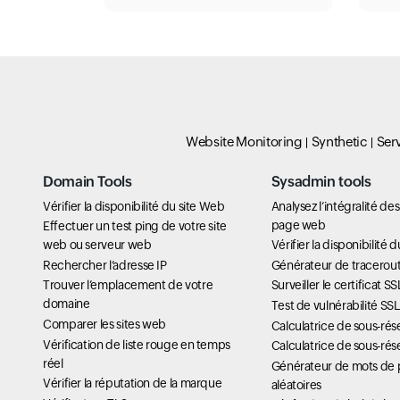
Website Monitoring
Synthetic
Ser
Domain Tools
Sysadmin tools
Vérifier la disponibilité du site Web
Analysez l’intégralité de
page web
Effectuer un test ping de votre site
web ou serveur web
Vérifier la disponibilité 
Rechercher l’adresse IP
Générateur de tracerou
Trouver l’emplacement de votre
Surveiller le certificat SS
domaine
Test de vulnérabilité SS
Comparer les sites web
Calculatrice de sous-rés
Vérification de liste rouge en temps
Calculatrice de sous-rés
réel
Générateur de mots de 
Vérifier la réputation de la marque
aléatoires