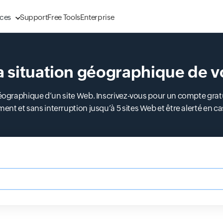
ces
Support
Free Tools
Enterprise
 situation géographique de v
éographique d’un site Web. Inscrivez-vous pour un compte gratui
ent et sans interruption jusqu’à 5 sites Web et être alerté en cas