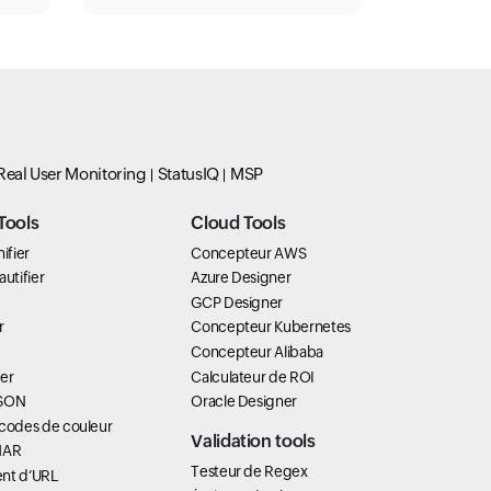
Real User Monitoring
StatusIQ
MSP
Tools
Cloud Tools
ifier
Concepteur AWS
utifier
Azure Designer
GCP Designer
r
Concepteur Kubernetes
Concepteur Alibaba
er
Calculateur de ROI
JSON
Oracle Designer
 codes de couleur
Validation tools
HAR
Testeur de Regex
nt d’URL