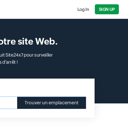
Log In
SIGN UP
otre site Web.
t Site24x7 pour surveiller
 d’arrêt !
Trouver un emplacement