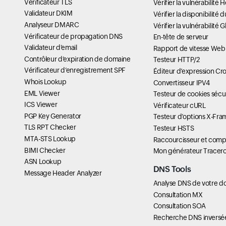
Vérificateur TLS
Vérifier la vulnérabilité
Validateur DKIM
Vérifier la disponibilit
Analyseur DMARC
Vérifier la vulnérabilité 
Vérificateur de propagation DNS
En-tête de serveur
Validateur d’email
Rapport de vitesse Web
Contrôleur d’expiration de domaine
Testeur HTTP/2
Vérificateur d’enregistrement SPF
Éditeur d’expression Cr
Whois Lookup
Convertisseur IPV4
EML Viewer
Testeur de cookies sécu
ICS Viewer
Vérificateur cURL
PGP Key Generator
Testeur d’options X-Fra
TLS RPT Checker
Testeur HSTS
MTA-STS Lookup
Raccourcisseur et comp
BIMI Checker
Mon générateur Tracer
ASN Lookup
DNS Tools
Message Header Analyzer
Analyse DNS de votre d
Consultation MX
Consultation SOA
Recherche DNS inversé