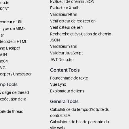
Évalueur de chemin JSON
 code
Évaluateur Xpath
I REST
Validateur Html
Vérificateur de redirection
codeur d’URL
Vérificateur de lien
e type de MIME
Recherche et évaluation de chemin
Har
JSON
 décodeur HTML
Validateur Yaml
ring Escaper
Valideur JavaScript
se64
JWT Decoder
se64
SVG
Content Tools
scaper / Unescaper
Pourcentage de texte
mp Tools
Vue Lynx
Explorateur de liens
 vidage de thread
’exécution de la
General Tools
Calculatrice du temps d’activité du
pile de thread
contrat SLA
Calculateur de bande passante du
site web