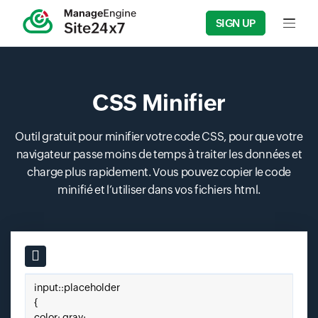
SIGN UP
Input f
CSS Minifier
Outil gratuit pour minifier votre code CSS, pour que votre
navigateur passe moins de temps à traiter les données et
charge plus rapidement. Vous pouvez copier le code
minifié et l’utiliser dans vos fichiers html.
Input field
Paste your css here