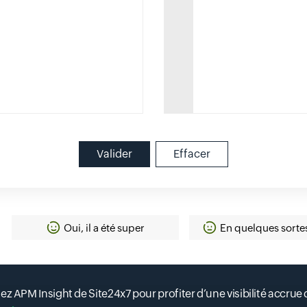
Valider
Effacer
Oui, il a été super
En quelques sorte
ez APM Insight de Site24x7 pour profiter d’une visibilité accrue