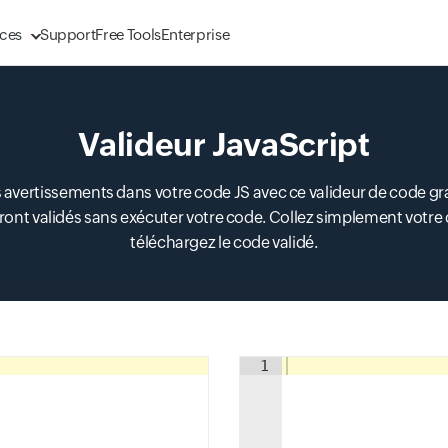
ces
Support
Free Tools
Enterprise
Valideur JavaScript
 avertissements dans votre code JS avec ce valideur de code grat
ront validés sans exécuter votre code. Collez simplement votre c
téléchargez le code validé.
Input field
1