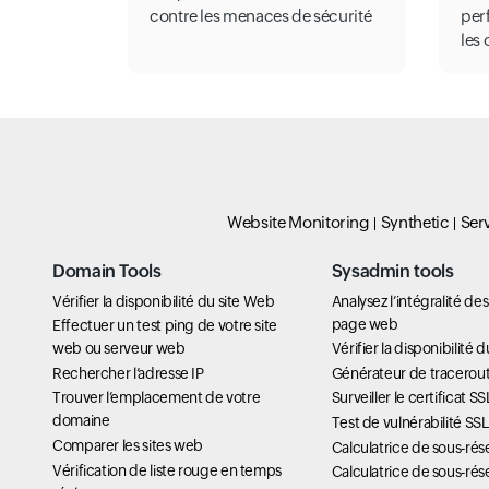
contre les menaces de sécurité
per
les
Website Monitoring
Synthetic
Ser
Domain Tools
Sysadmin tools
Vérifier la disponibilité du site Web
Analysez l’intégralité de
page web
Effectuer un test ping de votre site
web ou serveur web
Vérifier la disponibilité 
Rechercher l’adresse IP
Générateur de tracerou
Trouver l’emplacement de votre
Surveiller le certificat SS
domaine
Test de vulnérabilité SS
Comparer les sites web
Calculatrice de sous-rés
Vérification de liste rouge en temps
Calculatrice de sous-rés