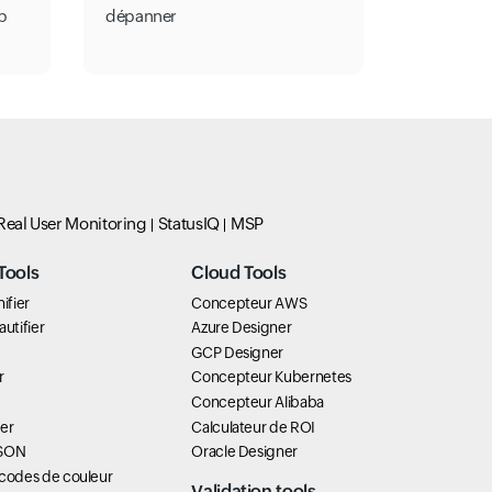
b
dépanner
Real User Monitoring
StatusIQ
MSP
Tools
Cloud Tools
ifier
Concepteur AWS
utifier
Azure Designer
GCP Designer
r
Concepteur Kubernetes
Concepteur Alibaba
er
Calculateur de ROI
JSON
Oracle Designer
 codes de couleur
Validation tools