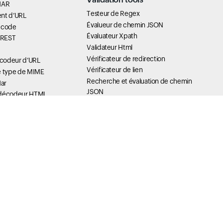
HAR
Testeur de Regex
nt d’URL
Évalueur de chemin JSON
 code
Évaluateur Xpath
I REST
Validateur Html
Vérificateur de redirection
codeur d’URL
Vérificateur de lien
e type de MIME
Recherche et évaluation de chemin
Har
JSON
 décodeur HTML
Validateur Yaml
ring Escaper
Valideur JavaScript
se64
JWT Decoder
se64
SVG
Content Tools
scaper / Unescaper
Pourcentage de texte
mp Tools
Vue Lynx
Explorateur de liens
 vidage de thread
’exécution de la
General Tools
Calculatrice du temps d’activité du
pile de thread
contrat SLA