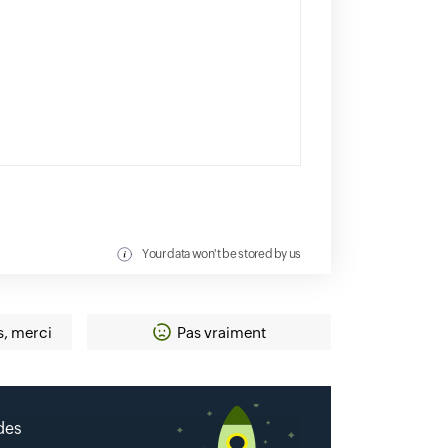
Your data won't be stored by us
s, merci
Pas vraiment
 des