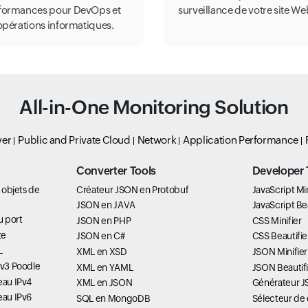
formances pour DevOps et
surveillance de votre site We
 opérations informatiques.
All-in-One Monitoring Solution
ver
Public and Private Cloud
Network
Application Performance
Converter Tools
Developer 
s objets de
Créateur JSON en Protobuf
JavaScript Min
JSON en JAVA
JavaScript Bea
du port
JSON en PHP
CSS Minifier
te
JSON en C#
CSS Beautifie
L
XML en XSD
JSON Minifier
Lv3 Poodle
XML en YAML
JSON Beautifi
eau IPv4
XML en JSON
Générateur 
eau IPv6
SQL en MongoDB
Sélecteur de