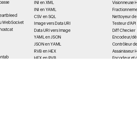
passe
INI en XML
Visionneuse 
INI en YAML
Fractionneme
 Heartbleed
CSV en SQL
Nettoyeur de
é du WebSocket
Image vers Data URI
Testeur d’AP
Ghostcat
Data URI vers Image
Diff Checker
YAML en JSON
Encodeur/dé
JSON en YAML
Contrôleur d
RVB en HEX
Assainisseur 
ontab
HEX en RVB
Encodeur et
IDN Converter
JavaScript St
risés
Encodeur Ba
Formatter Tools
Décodeur Ba
JSON Formatter
me
Visionneuse 
Formateur XML
XML String E
Formateur SQL
ression IPv6
Thread Du
Formateur HTML
oute
Embellisseur HTML
Analyseur de
Synthèse de l
Status Tools
omaine
méthode
DownRadar
Longueur de 