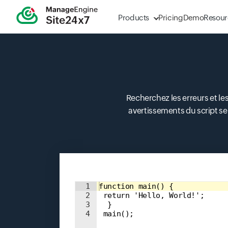
Products
Pricing
Demo
Resour
Recherchez les erreurs et les
avertissements du script se
Input field
1
function main() { 
2
 return 'Hello, World!'; 
3
  } 
4
 main();