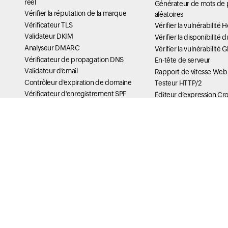
réel
Générateur de mots de 
Vérifier la réputation de la marque
aléatoires
Vérificateur TLS
Vérifier la vulnérabilité
Validateur DKIM
Vérifier la disponibilit
Analyseur DMARC
Vérifier la vulnérabilité 
Vérificateur de propagation DNS
En-tête de serveur
Validateur d’email
Rapport de vitesse Web
Contrôleur d’expiration de domaine
Testeur HTTP/2
Vérificateur d’enregistrement SPF
Éditeur d’expression Cr
Whois Lookup
Convertisseur IPV4
EML Viewer
Testeur de cookies sécu
ICS Viewer
Vérificateur cURL
PGP Key Generator
Testeur d’options X-Fra
TLS RPT Checker
Testeur HSTS
MTA-STS Lookup
Raccourcisseur et comp
BIMI Checker
Mon générateur Tracer
ASN Lookup
DNS Tools
Message Header Analyzer
Analyse DNS de votre d
Consultation MX