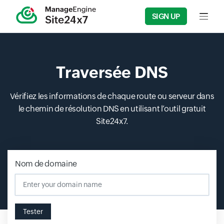
SIGN UP
Input f
Traversée DNS
Vérifiez les informations de chaque route ou serveur dans
le chemin de résolution DNS en utilisant l’outil gratuit
Site24x7.
Nom de domaine
Input field
Tester