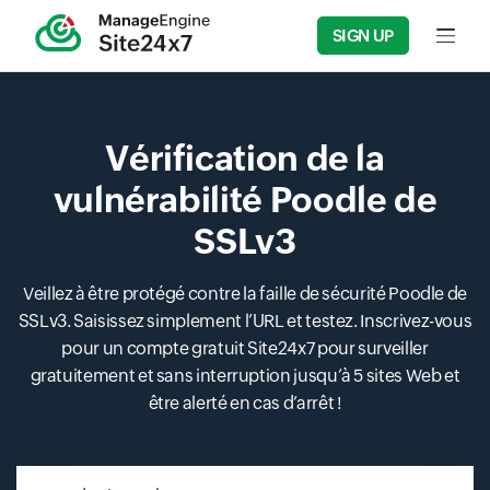
SIGN UP
Input f
Vérification de la
vulnérabilité Poodle de
SSLv3
Veillez à être protégé contre la faille de sécurité Poodle de
SSLv3. Saisissez simplement l’URL et testez. Inscrivez-vous
pour un compte gratuit Site24x7 pour surveiller
gratuitement et sans interruption jusqu’à 5 sites Web et
être alerté en cas d’arrêt !