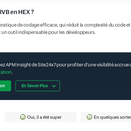
RVB en HEX ?
tique de codage efficace, qui réduit la complexité du code et a
ait un outil indispensable pour les développeurs.
ez APM Insight de Site24x7 pour profiter d’une visibilité accrue
cation
.
ion
En Savoir Plus
Oui, il a été super
En quelques sorte