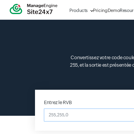
Products
Pricing
Demo
Resour
Convertissez votre code couleu
255, et la sortie est présenté
Entrez le RVB
255,255,0