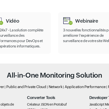
Vidéo
Webinaire
e24x7 - La solution complète
3 nouvelles fonctionnalités 
surveillance des
améliorer l’expérience de
formances pour DevOps et
surveillance de votre site We
 opérations informatiques.
All-in-One Monitoring Solution
ver
Public and Private Cloud
Network
Application Performance
Converter Tools
Developer 
s objets de
Créateur JSON en Protobuf
JavaScript Min