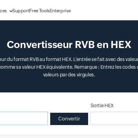
ces
Support
Free Tools
Enterprise
Convertisseur RVB en HEX
r du format RVB au format HEX. L’entrée se fait avec des valeurs
e comme sa valeur HEX équivalente. Remarque : Entrez les codes
valeurs par des virgules.
Sortie HEX
Input field
Convertir