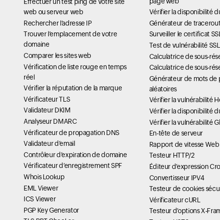
page web
Effectuer un test ping de votre site
web ou serveur web
Vérifier la disponibilité 
Rechercher l’adresse IP
Générateur de tracerou
Trouver l’emplacement de votre
Surveiller le certificat SS
domaine
Test de vulnérabilité SS
Comparer les sites web
Calculatrice de sous-rés
Vérification de liste rouge en temps
Calculatrice de sous-rés
réel
Générateur de mots de 
Vérifier la réputation de la marque
aléatoires
Vérificateur TLS
Vérifier la vulnérabilité
Validateur DKIM
Vérifier la disponibilit
Analyseur DMARC
Vérifier la vulnérabilité 
Vérificateur de propagation DNS
En-tête de serveur
Validateur d’email
Rapport de vitesse Web
Contrôleur d’expiration de domaine
Testeur HTTP/2
Vérificateur d’enregistrement SPF
Éditeur d’expression Cr
Whois Lookup
Convertisseur IPV4
EML Viewer
Testeur de cookies sécu
ICS Viewer
Vérificateur cURL
PGP Key Generator
Testeur d’options X-Fra