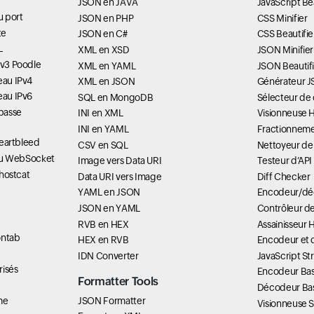
JSON en JAVA
JavaScript Bea
du port
JSON en PHP
CSS Minifier
te
JSON en C#
CSS Beautifie
L
XML en XSD
JSON Minifier
Lv3 Poodle
XML en YAML
JSON Beautifi
eau IPv4
XML en JSON
Générateur 
eau IPv6
SQL en MongoDB
Sélecteur de
passe
INI en XML
Visionneuse 
INI en YAML
Fractionneme
 Heartbleed
CSV en SQL
Nettoyeur de
é du WebSocket
Image vers Data URI
Testeur d’AP
Ghostcat
Data URI vers Image
Diff Checker
YAML en JSON
Encodeur/dé
JSON en YAML
Contrôleur d
RVB en HEX
Assainisseur 
ontab
HEX en RVB
Encodeur et
IDN Converter
JavaScript St
risés
Encodeur Ba
Formatter Tools
Décodeur Ba
JSON Formatter
me
Visionneuse 