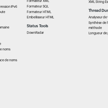
Formateur XML
XML String E
Formateur SQL
ression IPv6
Thread Du
Formateur HTML
oute
Embellisseur HTML
Analyseur de
Synthèse de l
Status Tools
omaine
méthode
DownRadar
Longueur de 
e
de noms
ace de noms