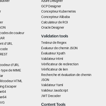
utifier
Azure Designer
GCP Designer
r
Concepteur Kubernetes
Concepteur Alibaba
er
Calculateur de ROI
JSON
Oracle Designer
 codes de couleur
Validation tools
HAR
Testeur de Regex
nt d’URL
Évalueur de chemin JSON
 code
Évaluateur Xpath
I REST
Validateur Html
Vérificateur de redirection
codeur d’URL
Vérificateur de lien
e type de MIME
Recherche et évaluation de chemin
Har
JSON
 décodeur HTML
Validateur Yaml
ring Escaper
Valideur JavaScript
se64
JWT Decoder
se64
SVG
Content Tools