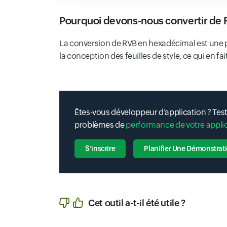
Pourquoi devons-nous convertir de 
La conversion de RVB en hexadécimal est une pra
la conception des feuilles de style, ce qui en f
Êtes-vous développeur d’application ? Test
problèmes de
performance de votre appli
S’inscrire
Planifier Une Démonstrat
Cet outil a-t-il été utile ?