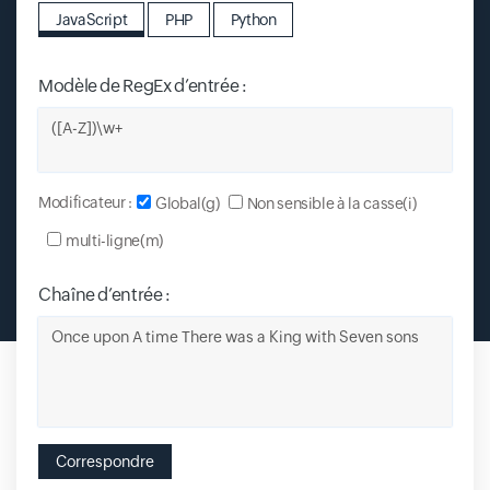
JavaScript
PHP
Python
Modèle de RegEx d’entrée :
Input field
Modificateur :
Global(g)
Non sensible à la casse(i)
multi-ligne(m)
Chaîne d’entrée :
Input field
Correspondre