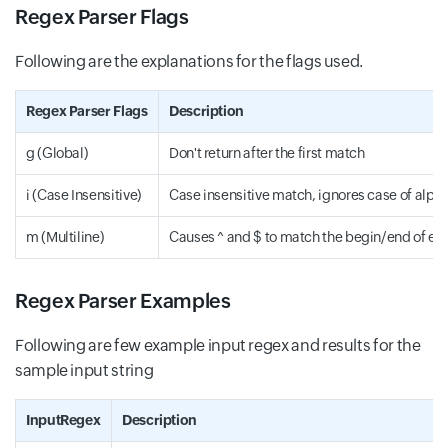
Regex Parser Flags
Following are the explanations for the flags used.
Regex Parser Flags
Description
g (Global)
Don't return after the first match
i (Case Insensitive)
Case insensitive match, ignores case of alph
m (Multiline)
Causes ^ and $ to match the begin/end of eac
Regex Parser Examples
Following are few example input regex and results for the
sample input string
InputRegex
Description