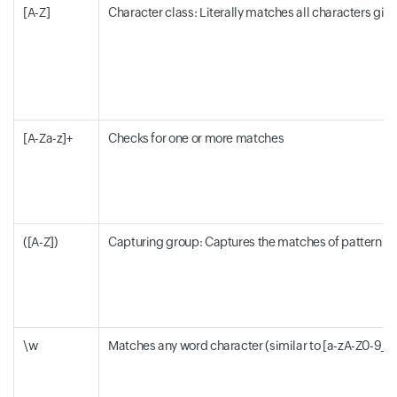
[A-Z]
Character class: Literally matches all characters given i
[A-Za-z]+
Checks for one or more matches
([A-Z])
Capturing group: Captures the matches of pattern withi
\w
Matches any word character (similar to [a-zA-Z0-9_])