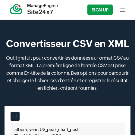
SIGN UP
Input f
Convertisseur CSV en XML
Outil gratuit pour convertir les données au format CSV au
format XML. La première ligne de l’entrée CSV est prise
comme En-tête de la colonne. Des options pour parcourir
et charger le fichier .csv d’entrée et enregistrer le résultat
en fichier .xml sont fournies.
Input field
Collez votre CSV ici.