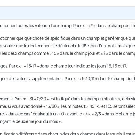
ectionner toutes les valeurs d’un champ. Par ex. : « * » dans le champ de l’
lectionner quelque chose de spécifique dans un champ et générer quelqu
s voulez que le déclencheur se déclenche le 15e jour d’un mois, mais que 
r les deux champs comme « 15 » dans le champ jour et « ? » dans le cham
es. Par ex. : « 15-17 » dans le champ jour indique les jours 15, 16 et 17.
iquer des valeurs supplémentaires. Par ex. : « 9,10,11 » dans le champ des 
éments. Par ex. : Si « 0/30 » est indiqué dans le champ « minutes », cela s
e, si vous avez donné « 15/30 », les minutes 15, 45, 75 et 105 seront sél
re ' - dans ce cas ' équivaut à un « 0 » avant le « / ». « 2/5 » dans le cham
çant le deuxième jour du mois ».
nification différente dans chacun des deux champs dans lesquels il est inc