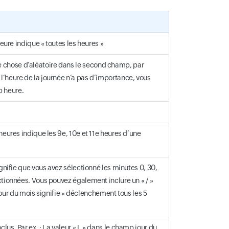
heure indique « toutes les heures »
e chose d’aléatoire dans le second champ, par
l’heure de la journée n’a pas d’importance, vous
p heure.
heures indique les 9e, 10e et 11e heures d’une
ignifie que vous avez sélectionné les minutes 0, 30,
ectionnées. Vous pouvez également inclure un « / »
p jour du mois signifie « déclenchement tous les 5
lus. Par ex. : La valeur « L » dans le champ jour du