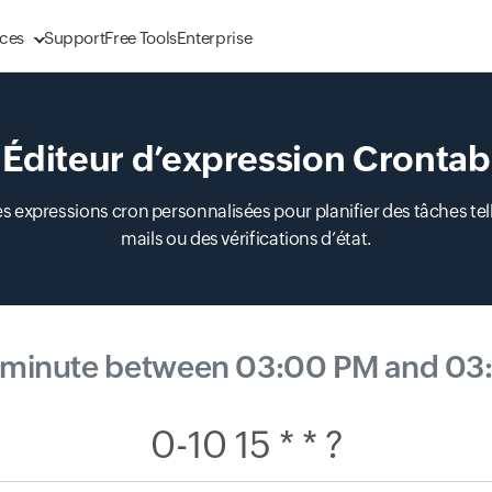
ces
Support
Free Tools
Enterprise
Éditeur d’expression Crontab
es expressions cron personnalisées pour planifier des tâches te
mails ou des vérifications d’état.
 minute between 03:00 PM and 03