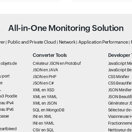
All-in-One Monitoring Solution
ver
Public and Private Cloud
Network
Application Performance
Converter Tools
Developer 
s objets de
Créateur JSON en Protobuf
JavaScript Min
JSON en JAVA
JavaScript Bea
du port
JSON en PHP
CSS Minifier
te
JSON en C#
CSS Beautifie
L
XML en XSD
JSON Minifier
Lv3 Poodle
XML en YAML
JSON Beautifi
eau IPv4
XML en JSON
Générateur 
eau IPv6
SQL en MongoDB
Sélecteur de
passe
INI en XML
Visionneuse 
INI en YAML
Fractionneme
 Heartbleed
CSV en SQL
Nettoyeur de