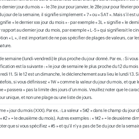
e dernier jour du mois » - le 31e jour pour janvier, le 28e jour pour février po
 jour de la semaine, il signifie simplement « 7 » ou « SAT ». Mais s’il est
 signifie « le dernier xxx jour du mois » - par exemple « 3L » signifie « le 
rapport au dernier jour du mois, par exemple « L-5 » qui signifierait le c
option « L », il est important de ne pas spécifier de plages de valeurs, car 
ature.
 de semaine (lundi-vendredi) le plus proche du jour donné. Par ex. : Si vo
ification est la suivante : « le jour de semaine le plus proche du 12 du mois
dredi 11. Si le 12 est un dimanche, le déclenchement aura lieu le lundi 13. 
tefois, si vous définissez « 1W » comme la valeur du jour du mois, et que 
l ne « passera » pas la limite des jours d’un mois. Veuillez noter que le cara
our unique, et non une plage ou une liste de jours.
ème » jour du mois (XXX). Par ex. : La valeur « 5#2 » dans le champ du jour 
et « #2 » = le deuxième du mois). Autres exemples : « 1#2 » = le deuxième d
oter que si vous spécifiez « #5 » et qu’il n’y a pas de 5e du jour de la se