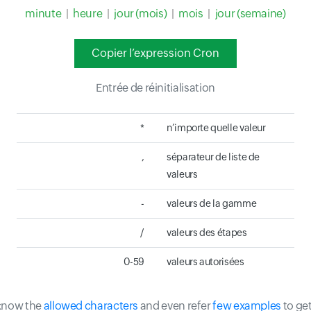
minute
|
heure
|
jour (mois)
|
mois
|
jour (semaine)
Copier l’expression Cron
Entrée de réinitialisation
*
n’importe quelle valeur
,
séparateur de liste de
valeurs
-
valeurs de la gamme
/
valeurs des étapes
0-59
valeurs autorisées
 know the
allowed characters
and even refer
few examples
to ge