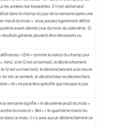
ur les années non bissextiles. S’il est utilisé seul
 utilisé dans le champ du jour de la semaine après une
dernier mardi du mois ». Vous pouvez également définir
inquième avant-dernier jour du mois du calendrier. Si
les résultats générés peuvent être déroutants ou
us définissez « 12W » comme la valeur du champ jour
 ». Ainsi, si le 12 est un samedi, le déclenchement
Si le 12 est un mercredi, le déclenchement aura lieu le
le 1er est un samedi, le déclencheur se déclenchera
ctère « W » ne peut être spécifié que lorsque le jour
de la semaine signifie « le deuxième jeudi du mois »
imanche du mois et « 3#4 » = le quatrième mardi du
maine dans ce mois, il n’y aura aucun déclenchement ce