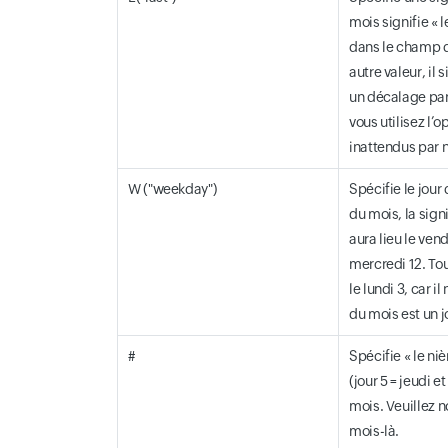
mois signifie « l
dans le champ du
autre valeur, il
un décalage par 
vous utilisez l’
inattendus par n
W ("weekday")
Spécifie le jour
du mois, la sign
aura lieu le ven
mercredi 12. Tou
le lundi 3, car i
du mois est un j
#
Spécifie « le ni
(jour 5 = jeudi 
mois. Veuillez n
mois-là.