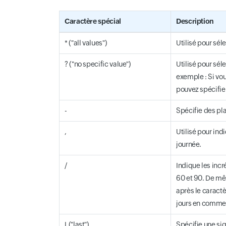
Caractère spécial
Description
* ("all values")
Utilisé pour sél
? ("no specific value")
Utilisé pour sé
exemple : Si vou
pouvez spécifie
-
Spécifie des plag
,
Utilisé pour ind
journée.
/
Indique les incr
60 et 90. De mêm
après le caractè
jours en commen
L("last")
Spécifie une sig