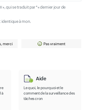
, qui se traduit par *« dernier jour de
t identique à mon.
s, merci
Pas vraiment
Aide
ure
Le quoi, le pourquoi et le
l à
comment de la surveillance des
tâches cron