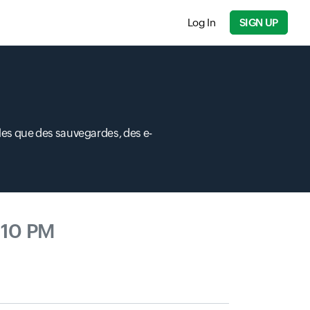
Log In
SIGN UP
lles que des sauvegardes, des e-
:10 PM