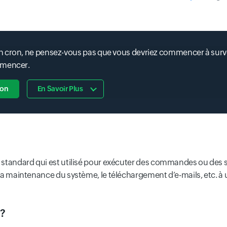
 cron, ne pensez-vous pas que vous devriez commencer à survei
mmencer.
ion
En Savoir Plus
x standard qui est utilisé pour exécuter des commandes ou des sc
e la maintenance du système, le téléchargement d’e-mails, etc. à 
 ?