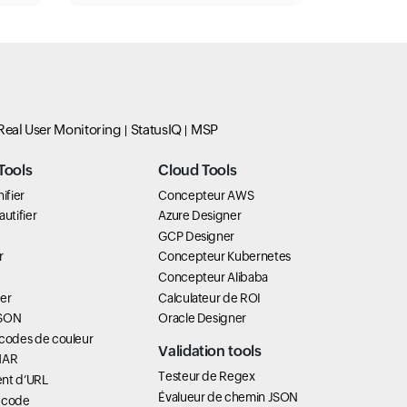
Real User Monitoring
StatusIQ
MSP
Tools
Cloud Tools
ifier
Concepteur AWS
utifier
Azure Designer
GCP Designer
r
Concepteur Kubernetes
Concepteur Alibaba
er
Calculateur de ROI
JSON
Oracle Designer
 codes de couleur
Validation tools
HAR
Testeur de Regex
nt d’URL
Évalueur de chemin JSON
 code