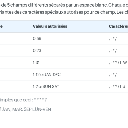
 de 5 champs différents séparés par un espace blanc. Chaque
variantes des caractères spéciaux autorisés pour ce champ. Les c
re
Valeurs autorisées
Caractères
0-59
, - * /
0-23
, - * /
1-31
, - * ? / L W
1-12 or JAN-DEC
, - * /
1-7 or SUN-SAT
, - * ? / L #
ples que ceci : * * * * ?
* ? JAN, MAR, SEP LUN-VEN