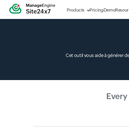
Products
Pricing
Demo
Resour
Cet outil vous aide à générer d
Every
0-10 15 * * ?