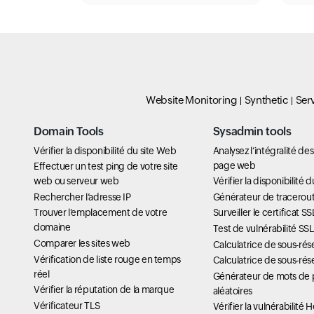
Website Monitoring
Synthetic
Ser
Domain Tools
Sysadmin tools
Vérifier la disponibilité du site Web
Analysez l’intégralité de
page web
Effectuer un test ping de votre site
web ou serveur web
Vérifier la disponibilité 
Rechercher l’adresse IP
Générateur de tracerou
Trouver l’emplacement de votre
Surveiller le certificat SS
domaine
Test de vulnérabilité SS
Comparer les sites web
Calculatrice de sous-rés
Vérification de liste rouge en temps
Calculatrice de sous-rés
réel
Générateur de mots de 
Vérifier la réputation de la marque
aléatoires
Vérificateur TLS
Vérifier la vulnérabilité