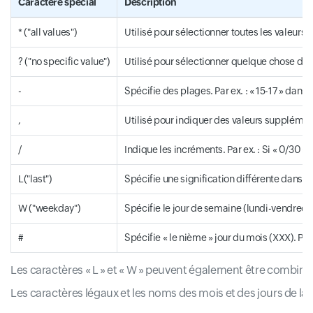
Caractère spécial
Description
* ("all values")
Utilisé pour sélectionner toutes les valeurs 
? ("no specific value")
Utilisé pour sélectionner quelque chose de 
-
Spécifie des plages. Par ex. : « 15-17 » dans l
,
Utilisé pour indiquer des valeurs supplémenta
/
Indique les incréments. Par ex. : Si « 0/30 »
L("last")
Spécifie une signification différente dans ch
W ("weekday")
Spécifie le jour de semaine (lundi-vendredi) 
#
Spécifie « le nième » jour du mois (XXX). Par
Les caractères « L » et « W » peuvent également être combinés
Les caractères légaux et les noms des mois et des jours de la