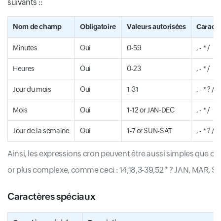
suivants ::
Nom de champ
Obligatoire
Valeurs autorisées
Caractè
Minutes
Oui
0-59
, - * /
Heures
Oui
0-23
, - * /
Jour du mois
Oui
1-31
, - * ? / 
Mois
Oui
1-12 or JAN-DEC
, - * /
Jour de la semaine
Oui
1-7 or SUN-SAT
, - * ? / L
Ainsi, les expressions cron peuvent être aussi simples que ceci :
or plus complexe, comme ceci : 14,18,3-39,52 * ? JAN, MAR, 
Caractères spéciaux