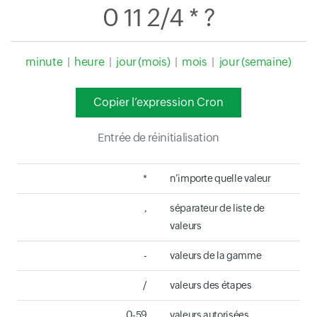
0 11 2/4 * ?
minute
|
heure
|
jour (mois)
|
mois
|
jour (semaine)
Copier l’expression Cron
Entrée de réinitialisation
*
n’importe quelle valeur
,
séparateur de liste de
valeurs
-
valeurs de la gamme
/
valeurs des étapes
0-59
valeurs autorisées