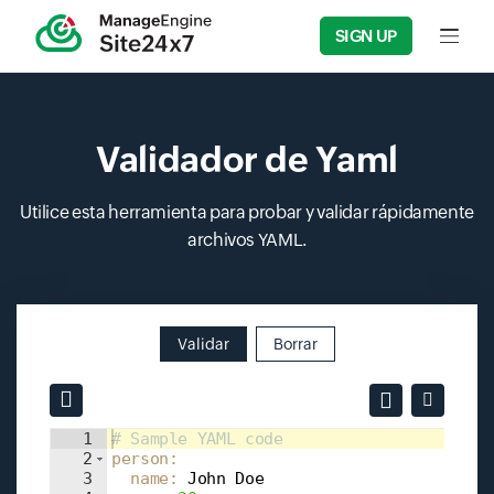
SIGN UP
Input f
Validador de Yaml
Utilice esta herramienta para probar y validar rápidamente
archivos YAML.
Validar
Borrar
Input field
Input field
1
# Sample YAML code
2
person
:
3
  name
: 
John Doe