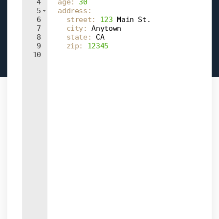
4
  age
: 
30
5
  address
:
6
    street
: 
123
 Main St.
7
    city
: 
Anytown
8
    state
: 
CA
9
    zip
: 
12345
10