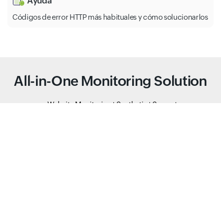
Ayuda
Códigos de error HTTP más habituales y cómo solucionarlos
All-in-One Monitoring Solution
Website Monitoring
Synthetic
Server
Public and Private Cloud
Network
Application Performance
Real User Monitoring
StatusIQ
MSP
Domain Tools
Sysadmin tools
DNS Tools
Converter Tools
Formatter Tools