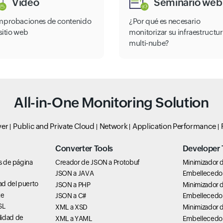
Vídeo
Seminario web
probaciones de contenido
¿Por qué es necesario
sitio web
monitorizar su infraestructu
multi-nube?
All-in-One Monitoring Solution
ver
Public and Private Cloud
Network
Application Performance
Converter Tools
Developer 
os de página
Creador de JSON a Protobuf
Minimizador d
JSON a JAVA
Embellecedor
ad del puerto
JSON a PHP
Minimizador 
te
JSON a C#
Embellecedo
SL
XML a XSD
Minimizador 
lidad de
XML a YAML
Embellecedo