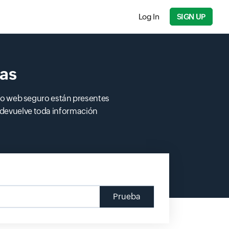
Log In
SIGN UP
as
tio web seguro están presentes
e devuelve toda información
Prueba