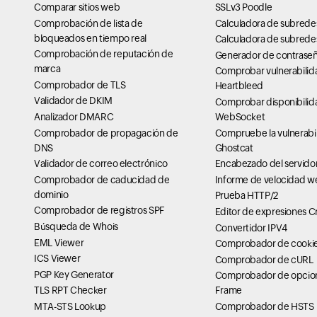
Comparar sitios web
SSLv3 Poodle
Comprobación de lista de
Calculadora de subrede
bloqueados en tiempo real
Calculadora de subrede
Comprobación de reputación de
Generador de contraseña
marca
Comprobar vulnerabilid
Comprobador de TLS
Heartbleed
Validador de DKIM
Comprobar disponibilid
Analizador DMARC
WebSocket
Comprobador de propagación de
Compruebe la vulnerabi
DNS
Ghostcat
Validador de correo electrónico
Encabezado del servido
Comprobador de caducidad de
Informe de velocidad w
dominio
Prueba HTTP/2
Comprobador de registros SPF
Editor de expresiones C
Búsqueda de Whois
Convertidor IPV4
EML Viewer
Comprobador de cookie
ICS Viewer
Comprobador de cURL
PGP Key Generator
Comprobador de opcion
TLS RPT Checker
Frame
MTA-STS Lookup
Comprobador de HSTS