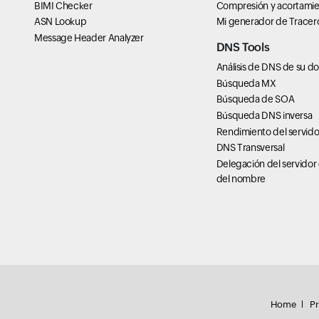
BIMI Checker
Compresión y acortamie
ASN Lookup
Mi generador de Tracer
Message Header Analyzer
DNS Tools
Análisis de DNS de su d
Búsqueda MX
Búsqueda de SOA
Búsqueda DNS inversa
Rendimiento del servid
DNS Transversal
Delegación del servidor
del nombre
Home
Pr