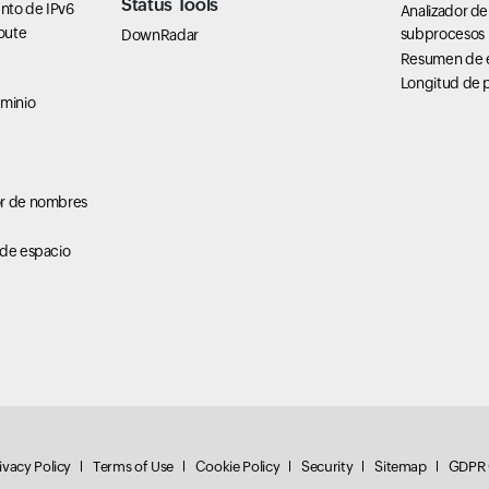
Status Tools
nto de IPv6
Analizador de
oute
subprocesos
DownRadar
Resumen de 
Longitud de 
ominio
or de nombres
 de espacio
ivacy Policy
Terms of Use
Cookie Policy
Security
Sitemap
GDPR 