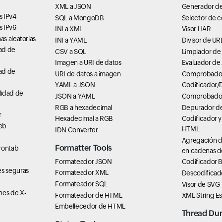
XML a JSON
Generador d
s IPv4
SQL a MongoDB
Selector de c
s IPv6
INI a XML
Visor HAR
s aleatorias
INI a YAML
Divisor de UR
ad de
CSV a SQL
Limpiador de
Imagen a URI de datos
Evaluador de
ad de
URI de datos a imagen
Comprobador 
YAML a JSON
Codificador/
lidad de
JSON a YAML
Comprobador
RGB a hexadecimal
Depurador de
r
Hexadecimal a RGB
Codificador y
eb
HTML
IDN Converter
Agregación d
Formatter Tools
rontab
en cadenas d
Formateador JSON
Codificador 
s seguras
Formateador XML
Descodificad
Formateador SQL
Visor de SVG
es de X-
Formateador de HTML
XML String E
Embellecedor de HTML
Thread Du