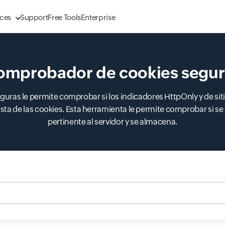
ces
Support
Free Tools
Enterprise
omprobador de cookies segur
uras le permite comprobar si los indicadores HttpOnly y de si
sta de las cookies. Esta herramienta le permite comprobar si s
pertinente al servidor y se almacena.