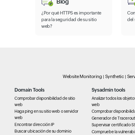
Blog
¿Por qué HTTPS es importante
Com
para la seguridad de su sitio
del 
web?
Website Monitoring
Synthetic
Ser
Domain Tools
Sysadmin tools
Comprobar disponibilidad de sitio
Analizar todos los objet
web
web
Haga ping en su sitio web o servidor
Comprobar disponibilid
web
Generador de Tracerou
Encontrar dirección IP
Supervisar certificado S
Buscar ubicación de su dominio
Compruebe la vulnerabi