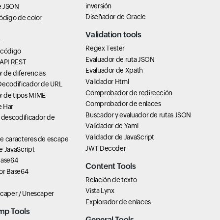
inversión
e JSON
Diseñador de Oracle
ódigo de color
Validation tools
L
Regex Tester
 código
Evaluador de ruta JSON
 API REST
Evaluador de Xpath
de diferencias
Validador Html
Decodificador de URL
Comprobador de redirección
 de tipos MIME
Comprobador de enlaces
 Har
Buscador y evaluador de rutas JSON
 descodificador de
Validador de Yaml
Validador de JavaScript
e caracteres de escape
JWT Decoder
e JavaScript
Base64
Content Tools
or Base64
Relación de texto
Vista Lynx
scaper / Unescaper
Explorador de enlaces
mp Tools
General Tools