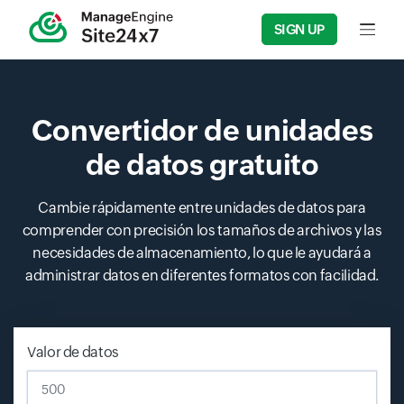
SIGN UP
Input f
Convertidor de unidades
de datos gratuito
Cambie rápidamente entre unidades de datos para
comprender con precisión los tamaños de archivos y las
necesidades de almacenamiento, lo que le ayudará a
administrar datos en diferentes formatos con facilidad.
Valor de datos