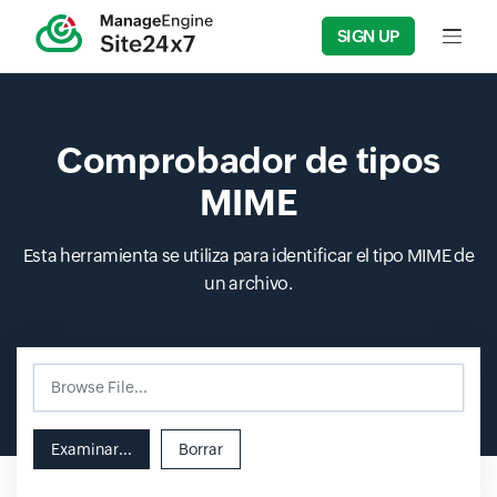
SIGN UP
Input f
Comprobador de tipos
MIME
Esta herramienta se utiliza para identificar el tipo MIME de
un archivo.
Browse File...
Input field
Examinar...
Borrar